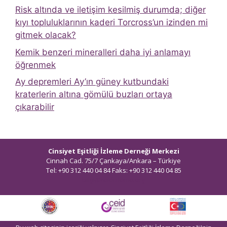
Risk altında ve iletişim kesilmiş durumda; diğer
kıyı topluluklarının kaderi Torcross’un izinden mi
gitmek olacak?
Kemik benzeri mineralleri daha iyi anlamayı
öğrenmek
Ay depremleri Ay’ın güney kutbundaki
kraterlerin altına gömülü buzları ortaya
çıkarabilir
Cinsiyet Eşitliği İzleme Derneği Merkezi
Cinnah Cad. 75/7 Çankaya/Ankara – Türkiye
Tel: +90 312 440 04 84 Faks: +90 312 440 04 85
bilgi@ceidizleme.org