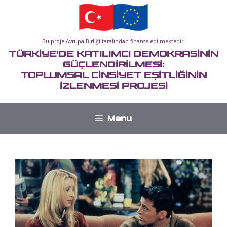
İçeriğe
atla
Bu proje Avrupa Birliği tarafından finanse edilmektedir.
TÜRKİYE'DE KATILIMCI DEMOKRASİNİN
GÜÇLENDİRİLMESİ:
TOPLUMSAL CİNSİYET EŞİTLİĞİNİN
İZLENMESİ PROJESİ
Menu