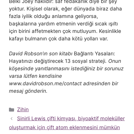
Belki Joey haklıdır: saf fedakarlık diye bir şey
yoktur. Kişisel olarak, eğer dünyada biraz daha
fazla iyilik olduğu anlamına geliyorsa,
başkalarına yardım etmenin verdiği sıcak ışıltı
için birini affetmekten çok mutluyum. Kesinlikle
kafayı bulmanın çok daha kötü yolları var.
David Robson’ın son kitabı
Bağlantı Yasaları:
Hayatınızı değiştirecek 13 sosyal strateji
. Onun
köşesinde yanıtlanmasını istediğiniz bir sorunuz
varsa lütfen kendisine
www.davidrobson.me/contact adresinden bir
mesaj gönderin.
Kategoriler
Zihin
Sinirli Lewis çifti kimyası, biyoaktif moleküller
oluşturmak için çift atom eklenmesini mümkün