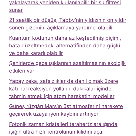
yakalayarak yeniden kullanılabilir bir su filtresi
sunar
21 saatlik bir düşüş, Tabby’nin yıldızının on yıldır
sönen gizemini açıklamaya yardımcı olabilir
Kuantum kodunun daha az keşfedilmiş biçimi,
hata düzeltmedeki alternatifinden daha güçlü
ve daha kararlı olabilir
Şehirlerde gece ışıklarının azaltılmasının ekolojik
etkileri var
Yapay zeka, safsızlıklar da dahil olmak üzere
katı hal reaksiyon yollarını dakikalar içinde
tahmin etmek için atom hareketini modeller
Güneş rüzgârı Mars’ın üst atmosferini harekete
geçirerek uzaya iyon kaybını artırıyor
Fotonik zaman kristalleri terahertz aralığında
ışığın ultra hızlı kontrolünün kilidini açar