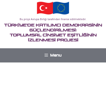
İçeriğe
atla
Bu proje Avrupa Birliği tarafından finanse edilmektedir.
TÜRKİYE'DE KATILIMCI DEMOKRASİNİN
GÜÇLENDİRİLMESİ:
TOPLUMSAL CİNSİYET EŞİTLİĞİNİN
İZLENMESİ PROJESİ
Menu