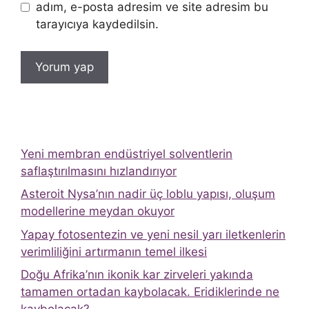
adım, e-posta adresim ve site adresim bu
tarayıcıya kaydedilsin.
Yeni membran endüstriyel solventlerin
saflaştırılmasını hızlandırıyor
Asteroit Nysa’nın nadir üç loblu yapısı, oluşum
modellerine meydan okuyor
Yapay fotosentezin ve yeni nesil yarı iletkenlerin
verimliliğini artırmanın temel ilkesi
Doğu Afrika’nın ikonik kar zirveleri yakında
tamamen ortadan kaybolacak. Eridiklerinde ne