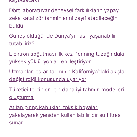
kaybolacak?
Dört laboratuvar deneysel farklılıkların yapay
zeka katalizör tahminlerini zayıflatabileceğini
buldu
Güneş öldüğünde Dünya’yı nasıl yaşanabilir
tutabiliriz?
Elektron soğutması ilk kez Penning tuzağındaki
yüksek yüklü iyonları ehlileştiriyor
Uzmanlar, esrar tarımının Kaliforniya’daki akışları
değiştirdiği konusunda uyarıyor
Tüketici tercihleri ​​için daha iyi tahmin modelleri
oluşturma
Atılan pirinç kabukları toksik boyaları
yakalayarak yeniden kullanılabilir bir su filtresi
sunar