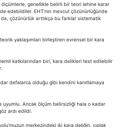
çümlerle, genellikle belirli bir teori lehine karar
 elde edebildiler. EHT’nin mevcut çözünürlüğünde
 da, çözünürlük arttıkça bu farklar sistematik
 teorik yaklaşımları birleştiren evrensel bir kara
emli katkılarından biri, kara delikleri test edilebilir
.
kadar defalarca olduğu gibi kendini kanıtlamaya
le uyumlu. Ancak ölçüm belirsizliği hala o kadar
göz ardı edildi.
lu’muzun merkezindeki iki kara deliğin, çıplak