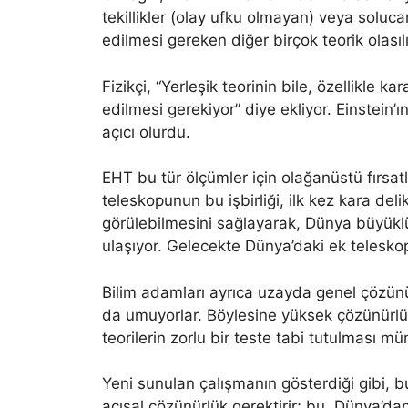
tekillikler (olay ufku olmayan) veya solucan
edilmesi gereken diğer birçok teorik olasılı
Fizikçi, “Yerleşik teorinin bile, özellikle ka
edilmesi gerekiyor” diye ekliyor. Einstein’ı
açıcı olurdu.
EHT bu tür ölçümler için olağanüstü fırsa
teleskopunun bu işbirliği, ilk kez kara deli
görülebilmesini sağlayarak, Dünya büyükl
ulaşıyor. Gelecekte Dünya’daki ek teleskop
Bilim adamları ayrıca uzayda genel çözünü
da umuyorlar. Böylesine yüksek çözünürlüklü 
teorilerin zorlu bir teste tabi tutulması m
Yeni sunulan çalışmanın gösterdiği gibi, 
açısal çözünürlük gerektirir; bu, Dünya’d