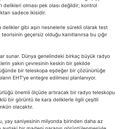
 delikleri olması pek olası değildir; kontrol
ktan sadece ikisidir.
ra delikler gibi aşırı nesnelerle sürekli olarak test
n teorisinin geçersiz olduğu kanıtlanırsa bu çığır
tlar sunar. Dünya genelindeki birkaç büyük radyo
klerin yakın çevresinin keskin bir şekilde
üğünde bir teleskopa eşdeğer bir çözünürlüğe
ların EHT’ye entegre edilmesi planlanıyor.
rlüğü önemli ölçüde artıracak bir radyo teleskopu
bir görüntü ile kara deliklerle ilgili çeşitli
ümkün olacaktır.
bu, yay saniyesinin milyonda birinden daha az
an aydaki bir madeni paranın görüntülenmesiyle