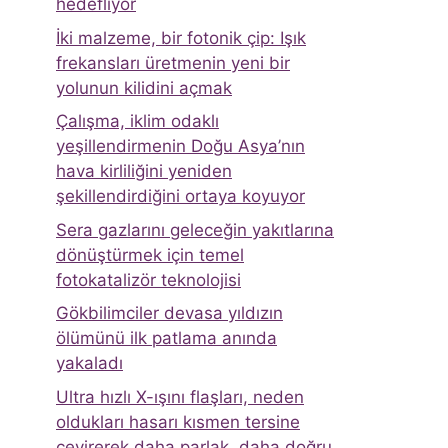
hedefliyor
İki malzeme, bir fotonik çip: Işık
frekansları üretmenin yeni bir
yolunun kilidini açmak
Çalışma, iklim odaklı
yeşillendirmenin Doğu Asya’nın
hava kirliliğini yeniden
şekillendirdiğini ortaya koyuyor
Sera gazlarını geleceğin yakıtlarına
dönüştürmek için temel
fotokatalizör teknolojisi
Gökbilimciler devasa yıldızın
ölümünü ilk patlama anında
yakaladı
Ultra hızlı X-ışını flaşları, neden
oldukları hasarı kısmen tersine
çevirerek daha parlak, daha doğru