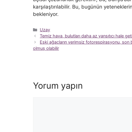
karşılaştırılabilir. Bu, bugünün yetenekleri
bekleniyor.
Kategoriler
Uzay
Temiz hava, bulutları daha az yansıtıcı hale getir
Eski ağaçların verimsiz fotorespirasyonu, son
olmuş olabilir
Yorum yapın
Yorum