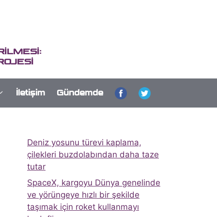
İLMESİ:
ROJESİ
İletişim
Gündemde
Deniz yosunu türevi kaplama,
çilekleri buzdolabından daha taze
tutar
SpaceX, kargoyu Dünya genelinde
ve yörüngeye hızlı bir şekilde
taşımak için roket kullanmayı