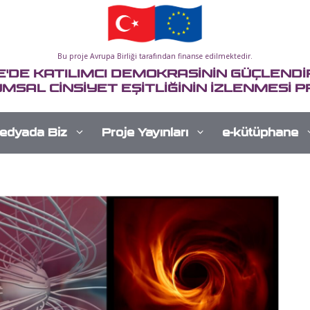
Bu proje Avrupa Birliği tarafından finanse edilmektedir.
E'DE KATILIMCI DEMOKRASİNİN GÜÇLENDİR
MSAL CİNSİYET EŞİTLİĞİNİN İZLENMESİ P
edyada Biz
Proje Yayınları
e-kütüphane