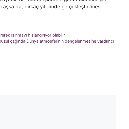
ni aşsa da, birkaç yıl içinde gerçekleştirilmesi
erek ısınmayı hızlandırıyor olabilir
 buzul çağında Dünya atmosferinin dengelenmesine yardımcı