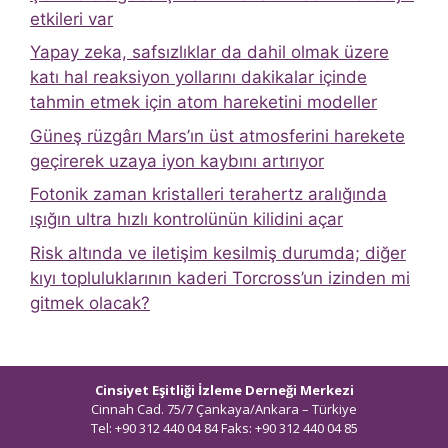
etkileri var
Yapay zeka, safsızlıklar da dahil olmak üzere
katı hal reaksiyon yollarını dakikalar içinde
tahmin etmek için atom hareketini modeller
Güneş rüzgârı Mars’ın üst atmosferini harekete
geçirerek uzaya iyon kaybını artırıyor
Fotonik zaman kristalleri terahertz aralığında
ışığın ultra hızlı kontrolünün kilidini açar
Risk altında ve iletişim kesilmiş durumda; diğer
kıyı topluluklarının kaderi Torcross’un izinden mi
gitmek olacak?
Cinsiyet Eşitliği İzleme Derneği Merkezi
Cinnah Cad. 75/7 Çankaya/Ankara – Türkiye
Tel: +90 312 440 04 84 Faks: +90 312 440 04 85
bilgi@ceidizleme.org