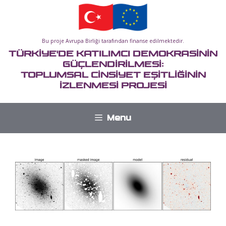
İçeriğe
atla
Bu proje Avrupa Birliği tarafından finanse edilmektedir.
TÜRKİYE'DE KATILIMCI DEMOKRASİNİN
GÜÇLENDİRİLMESİ:
TOPLUMSAL CİNSİYET EŞİTLİĞİNİN
İZLENMESİ PROJESİ
Menu