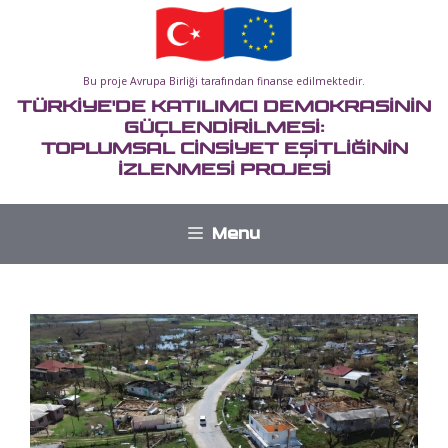
İçeriğe
atla
Bu proje Avrupa Birliği tarafından finanse edilmektedir.
TÜRKİYE'DE KATILIMCI DEMOKRASİNİN
GÜÇLENDİRİLMESİ:
TOPLUMSAL CİNSİYET EŞİTLİĞİNİN
İZLENMESİ PROJESİ
Menu