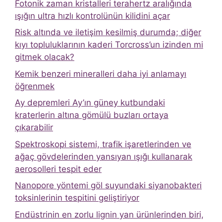
Fotonik zaman kristalleri terahertz aralığında
ışığın ultra hızlı kontrolünün kilidini açar
Risk altında ve iletişim kesilmiş durumda; diğer
kıyı topluluklarının kaderi Torcross’un izinden mi
gitmek olacak?
Kemik benzeri mineralleri daha iyi anlamayı
öğrenmek
Ay depremleri Ay’ın güney kutbundaki
kraterlerin altına gömülü buzları ortaya
çıkarabilir
Spektroskopi sistemi, trafik işaretlerinden ve
ağaç gövdelerinden yansıyan ışığı kullanarak
aerosolleri tespit eder
Nanopore yöntemi göl suyundaki siyanobakteri
toksinlerinin tespitini geliştiriyor
Endüstrinin en zorlu lignin yan ürünlerinden biri,