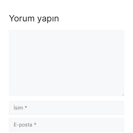
Yorum yapın
Yorum
İsim
E-
posta