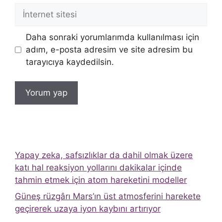
İnternet
sitesi
Daha sonraki yorumlarımda kullanılması için
adım, e-posta adresim ve site adresim bu
tarayıcıya kaydedilsin.
Yapay zeka, safsızlıklar da dahil olmak üzere
katı hal reaksiyon yollarını dakikalar içinde
tahmin etmek için atom hareketini modeller
Güneş rüzgârı Mars’ın üst atmosferini harekete
geçirerek uzaya iyon kaybını artırıyor