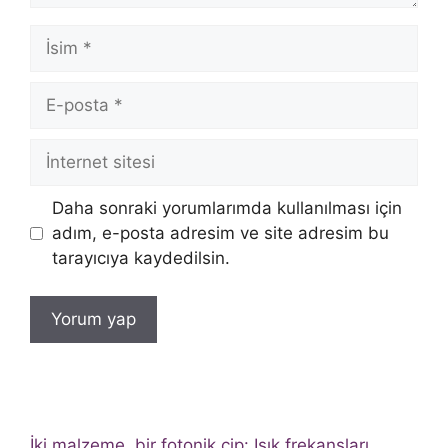
İsim
E-
posta
İnternet
sitesi
Daha sonraki yorumlarımda kullanılması için
adım, e-posta adresim ve site adresim bu
tarayıcıya kaydedilsin.
İki malzeme, bir fotonik çip: Işık frekansları