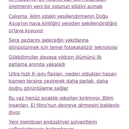
üretmenin yeni bir yolunun kilidini açmak
Çalışma, iklim odaklı yeşillendirmenin Doğu
Asya’nın hava kirliliğini yeniden şekillendirdiğini
ortaya koyuyor
Sera gazlarını geleceğin yakıtlarına
dönüştürmek için temel fotokatalizör teknolojisi
Gökbilimciler devasa yıldızın ölümünü ilk
patlama anında yakaladı
Ultra hızlı X-ışını flaşları, neden oldukları hasarı
kısmen tersine çevirerek daha parlak, daha
doğru görüntüleme sağlar
Bu yaz henüz sıcaklık rekorları kırılmıyor. Bilim
insanları, El Nino’nun devreye girmesini bekleyin
diyor
Yeni membran endüstriyel solventlerin