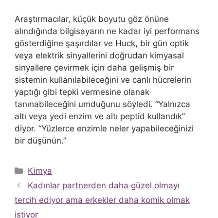
Araştırmacılar, küçük boyutu göz önüne
alındığında bilgisayarın ne kadar iyi performans
gösterdiğine şaşırdılar ve Huck, bir gün optik
veya elektrik sinyallerini doğrudan kimyasal
sinyallere çevirmek için daha gelişmiş bir
sistemin kullanılabileceğini ve canlı hücrelerin
yaptığı gibi tepki vermesine olanak
tanınabileceğini umduğunu söyledi. “Yalnızca
altı veya yedi enzim ve altı peptid kullandık”
diyor. “Yüzlerce enzimle neler yapabileceğinizi
bir düşünün.”
Kategoriler
Kimya
Kadınlar partnerden daha güzel olmayı
tercih ediyor ama erkekler daha komik olmak
istiyor