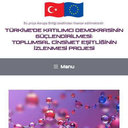
İçeriğe
atla
Bu proje Avrupa Birliği tarafından finanse edilmektedir.
TÜRKİYE'DE KATILIMCI DEMOKRASİNİN
GÜÇLENDİRİLMESİ:
TOPLUMSAL CİNSİYET EŞİTLİĞİNİN
İZLENMESİ PROJESİ
Menu