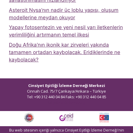
saflaştırılmasını hızlandırıyor
Asteroit Nysa’nın nadir üç loblu yapısı, oluşum
modellerine meydan okuyor
Yapay fotosentezin ve yeni nesil yarı iletkenlerin
verimliliğini artırmanın temel ilkesi
Doğu Afrika’nın ikonik kar zirveleri yakında
tamamen ortadan kaybolacak. Eridiklerinde ne
kaybolacak?
Cinsiyet Eşitliği İzleme Derneği Merkezi
Cinnah Cad. 75/7 Çankaya/Ankara – Türkiye
Tel: +90 312 440 04 84 Faks: +90 312 440 04 85
bilgi@ceidizleme.org
Bu web sitesinin içeriği yalnızca Cinsiyet Eşitliği İzleme Derneği'nin