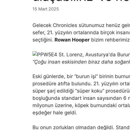
15 Mart 2025
Gelecek Chronicles sütunumuz henüz gelmem
sefer, 21. yüzyılın ortalarında birçok insa
seçtiğini.
Rowan Hooper
bizim rehberimiz
“Çoğu insan eskisinden biraz daha soğanl
Eski günlerde, bir “burun işi” birinin burnu
prosedüre atıfta bulundu. 21. yüzyılın ortala
süper şarj edildiği “süper koku” prosedür
boşluğunda standart insan sayısından 6 
milyonun üzerine, köpek burnundaki ortal
eşdeğer hale geldi.
Bu onun zorlukları olmadan değildi. Standa