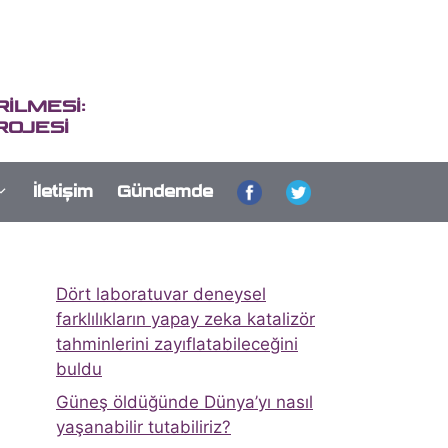
İLMESİ:
ROJESİ
İletişim
Gündemde
Dört laboratuvar deneysel
farklılıkların yapay zeka katalizör
tahminlerini zayıflatabileceğini
buldu
Güneş öldüğünde Dünya’yı nasıl
yaşanabilir tutabiliriz?