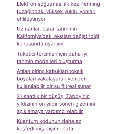
Elektron soğutması ilk kez Penning
tuzağındaki yüksek yüklü iyonları
ehlileştiriyor
Uzmanlar, esrar tarımının
Kaliforniya’daki akışları değiştirdiği
konusunda uyarıyor
Tüketici tercihleri ​​için daha iyi
tahmin modelleri oluşturma
Atılan pirinç kabukları toksik
boyaları yakalayarak yeniden
kullanılabilir bir su filtresi sunar
21 saatlik bir düşüş, Tabby’nin
yıldızının on yıldır sönen gizemini
açıklamaya yardımcı olabilir
Kuantum kodunun daha az
keşfedilmiş biçimi, hata