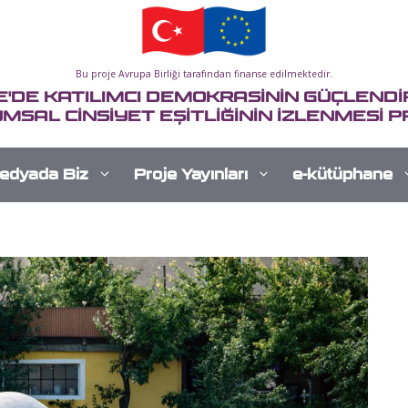
Bu proje Avrupa Birliği tarafından finanse edilmektedir.
E'DE KATILIMCI DEMOKRASİNİN GÜÇLENDİR
MSAL CİNSİYET EŞİTLİĞİNİN İZLENMESİ P
edyada Biz
Proje Yayınları
e-kütüphane