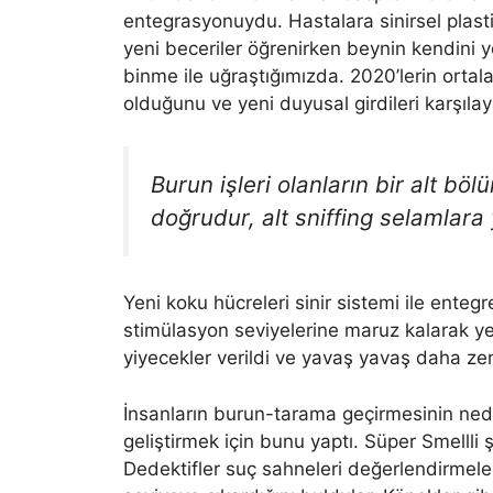
entegrasyonuydu. Hastalara sinirsel plastisit
yeni beceriler öğrenirken beynin kendini y
binme ile uğraştığımızda. 2020’lerin ortal
olduğunu ve yeni duyusal girdileri karşılay
Burun işleri olanların bir alt bö
doğrudur, alt sniffing selamlar
Yeni koku hücreleri sinir sistemi ile enteg
stimülasyon seviyelerine maruz kalarak y
yiyecekler verildi ve yavaş yavaş daha zen
İnsanların burun-tarama geçirmesinin neden
geliştirmek için bunu yaptı. Süper Smellli ş
Dedektifler suç sahneleri değerlendirmeler