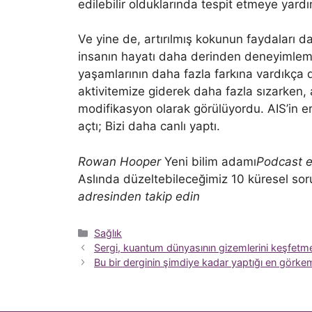
edilebilir olduklarında tespit etmeye yardı
Ve yine de, artırılmış kokunun faydaları da
insanın hayatı daha derinden deneyimlemek 
yaşamlarının daha fazla farkına vardıkça 
aktivitemize giderek daha fazla sızarken, a
modifikasyon olarak görülüyordu. AIS’in 
açtı; Bizi daha canlı yaptı.
Rowan Hooper
Yeni bilim adamı
Podcast e
Aslında düzeltebileceğimiz 10 küresel sor
adresinden takip edin
Kategoriler
Sağlık
Sergi, kuantum dünyasının gizemlerini keşfetmek
Bu bir derginin şimdiye kadar yaptığı en görkeml