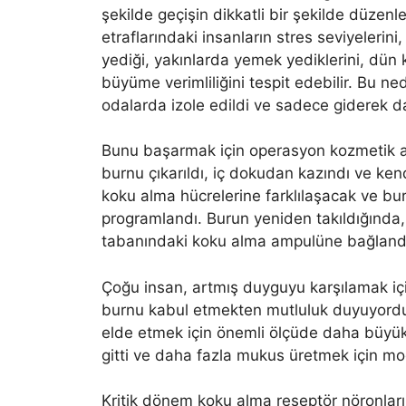
şekilde geçişin dikkatli bir şekilde düzen
etraflarındaki insanların stres seviyelerini
yediği, yakınlarda yemek yediklerini, dün ku
büyüme verimliliğini tespit edebilir. Bu n
odalarda izole edildi ve sadece giderek d
Bunu başarmak için operasyon kozmetik amel
burnu çıkarıldı, iç dokudan kazındı ve kend
koku alma hücrelerine farklılaşacak ve b
programlandı. Burun yeniden takıldığında,
tabanındaki koku alma ampulüne bağland
Çoğu insan, artmış duyguyu karşılamak içi
burnu kabul etmekten mutluluk duyuyordu
elde etmek için önemli ölçüde daha büyük b
gitti ve daha fazla mukus üretmek için modi
Kritik dönem koku alma reseptör nöronlar