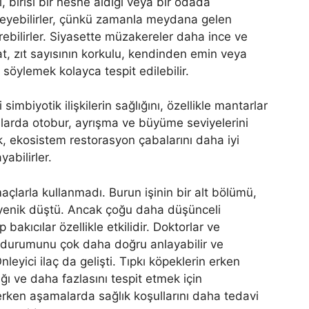
, birisi bir nesne aldığı veya bir odada
leyebilirler, çünkü zamanla meydana gelen
ebilirler. Siyasette müzakereler daha ince ve
mat, zıt sayısının korkulu, kendinden emin veya
n söylemek kolayca tespit edilebilir.
simbiyotik ilişkilerin sağlığını, özellikle mantarlar
amlarda otobur, ayrışma ve büyüme seviyelerini
ak, ekosistem restorasyon çabalarını daha iyi
yabilirler.
çlarla kullanmadı. Burun işinin bir alt bölümü,
a yenik düştü. Ancak çoğu daha düşünceli
kıcılar özellikle etkilidir. Doktorlar ve
el durumunu çok daha doğru anlayabilir ve
nleyici ilaç da gelişti. Tıpkı köpeklerin erken
ğı ve daha fazlasını tespit etmek için
 erken aşamalarda sağlık koşullarını daha tedavi