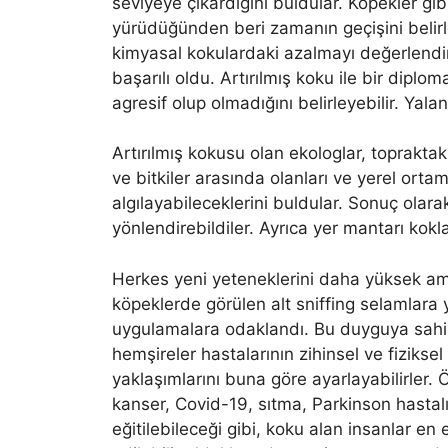
seviyeye çıkardığını buldular. Köpekler gibi
yürüdüğünden beri zamanın geçişini belir
kimyasal kokulardaki azalmayı değerlendir
başarılı oldu. Artırılmış koku ile bir diplo
agresif olup olmadığını belirleyebilir. Yala
Artırılmış kokusu olan ekologlar, topraktaki 
ve bitkiler arasında olanları ve yerel ort
algılayabileceklerini buldular. Sonuç olar
yönlendirebildiler. Ayrıca yer mantarı kokla
Herkes yeni yeteneklerini daha yüksek ama
köpeklerde görülen alt sniffing selamlar
uygulamalara odaklandı. Bu duyguya sahip ba
hemşireler hastalarının zihinsel ve fiziks
yaklaşımlarını buna göre ayarlayabilirler. Ö
kanser, Covid-19, sıtma, Parkinson hastalı
eğitilebileceği gibi, koku alan insanlar en