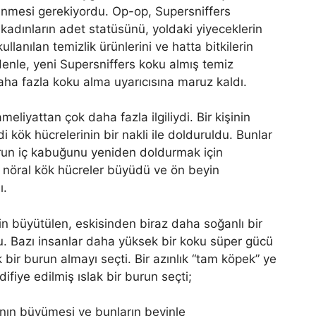
lenmesi gerekiyordu. Op-op, Supersniffers
, kadınların adet statüsünü, yoldaki yiyeceklerin
llanılan temizlik ürünlerini ve hatta bitkilerin
edenle, yeni Supersniffers koku almış temiz
aha fazla koku alma uyarıcısına maruz kaldı.
iyattan çok daha fazla ilgiliydi. Bir kişinin
i kök hücrelerinin bir nakli ile dolduruldu. Bunlar
urun iç kabuğunu yeniden doldurmak için
 nöral kök hücreler büyüdü ve ön beyin
ı.
n büyütülen, eskisinden biraz daha soğanlı bir
. Bazı insanlar daha yüksek bir koku süper gücü
ir burun almayı seçti. Bir azınlık “tam köpek” ye
fiye edilmiş ıslak bir burun seçti;
ının büyümesi ve bunların beyinle