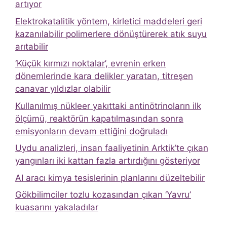
artıyor
Elektrokatalitik yöntem, kirletici maddeleri geri
kazanılabilir polimerlere dönüştürerek atık suyu
arıtabilir
‘Küçük kırmızı noktalar’, evrenin erken
dönemlerinde kara delikler yaratan, titreşen
canavar yıldızlar olabilir
Kullanılmış nükleer yakıttaki antinötrinoların ilk
ölçümü, reaktörün kapatılmasından sonra
emisyonların devam ettiğini doğruladı
Uydu analizleri, insan faaliyetinin Arktik’te çıkan
yangınları iki kattan fazla artırdığını gösteriyor
AI aracı kimya tesislerinin planlarını düzeltebilir
Gökbilimciler tozlu kozasından çıkan ‘Yavru’
kuasarını yakaladılar