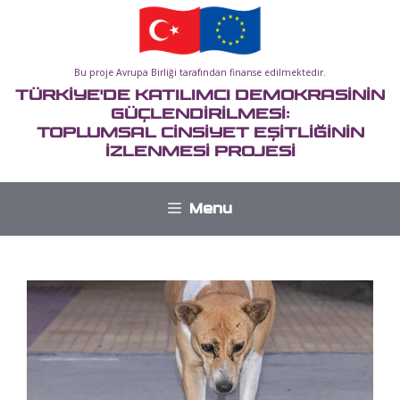
İçeriğe
atla
Bu proje Avrupa Birliği tarafından finanse edilmektedir.
TÜRKİYE'DE KATILIMCI DEMOKRASİNİN
GÜÇLENDİRİLMESİ:
TOPLUMSAL CİNSİYET EŞİTLİĞİNİN
İZLENMESİ PROJESİ
Menu