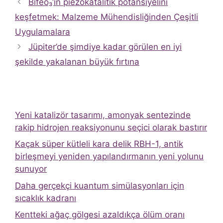
Bifeo₃’ın piezokatalitik potansiyelini
keşfetmek: Malzeme Mühendisliğinden Çeşitli
Uygulamalara
Jüpiter’de şimdiye kadar görülen en iyi
şekilde yakalanan büyük fırtına
Yeni katalizör tasarımı, amonyak sentezinde
rakip hidrojen reaksiyonunu seçici olarak bastırır
Kaçak süper kütleli kara delik RBH-1, antik
birleşmeyi yeniden yapılandırmanın yeni yolunu
sunuyor
Daha gerçekçi kuantum simülasyonları için
sıcaklık kadranı
Kentteki ağaç gölgesi azaldıkça ölüm oranı