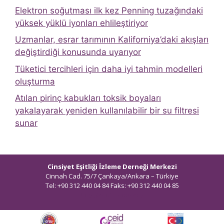
Elektron soğutması ilk kez Penning tuzağındaki
yüksek yüklü iyonları ehlileştiriyor
Uzmanlar, esrar tarımının Kaliforniya’daki akışları
değiştirdiği konusunda uyarıyor
Tüketici tercihleri ​​için daha iyi tahmin modelleri
oluşturma
Atılan pirinç kabukları toksik boyaları
yakalayarak yeniden kullanılabilir bir su filtresi
sunar
Cinsiyet Eşitliği İzleme Derneği Merkezi
Cinnah Cad. 75/7 Çankaya/Ankara – Türkiye
Tel: +90 312 440 04 84 Faks: +90 312 440 04 85
bilgi@ceidizleme.org