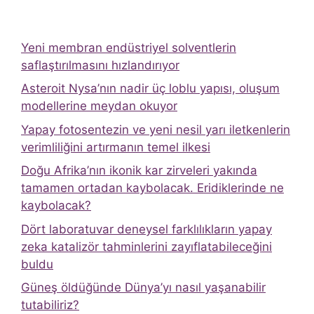
Yeni membran endüstriyel solventlerin
saflaştırılmasını hızlandırıyor
Asteroit Nysa’nın nadir üç loblu yapısı, oluşum
modellerine meydan okuyor
Yapay fotosentezin ve yeni nesil yarı iletkenlerin
verimliliğini artırmanın temel ilkesi
Doğu Afrika’nın ikonik kar zirveleri yakında
tamamen ortadan kaybolacak. Eridiklerinde ne
kaybolacak?
Dört laboratuvar deneysel farklılıkların yapay
zeka katalizör tahminlerini zayıflatabileceğini
buldu
Güneş öldüğünde Dünya’yı nasıl yaşanabilir
tutabiliriz?