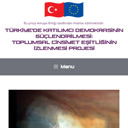
İçeriğe
atla
Bu proje Avrupa Birliği tarafından finanse edilmektedir.
TÜRKİYE'DE KATILIMCI DEMOKRASİNİN
GÜÇLENDİRİLMESİ:
TOPLUMSAL CİNSİYET EŞİTLİĞİNİN
İZLENMESİ PROJESİ
Menu