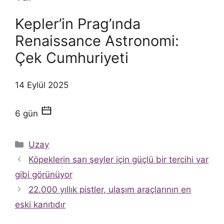
Kepler’in Prag’ında
Renaissance Astronomi:
Çek Cumhuriyeti
14 Eylül 2025
6 gün
Kategoriler
Uzay
Köpeklerin sarı şeyler için güçlü bir tercihi var
gibi görünüyor
22.000 yıllık pistler, ulaşım araçlarının en
eski kanıtıdır