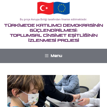
İçeriğe
atla
Bu proje Avrupa Birliği tarafından finanse edilmektedir.
TÜRKİYE'DE KATILIMCI DEMOKRASİNİN
GÜÇLENDİRİLMESİ:
TOPLUMSAL CİNSİYET EŞİTLİĞİNİN
İZLENMESİ PROJESİ
Menu