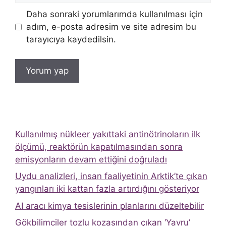
Daha sonraki yorumlarımda kullanılması için
adım, e-posta adresim ve site adresim bu
tarayıcıya kaydedilsin.
Kullanılmış nükleer yakıttaki antinötrinoların ilk
ölçümü, reaktörün kapatılmasından sonra
emisyonların devam ettiğini doğruladı
Uydu analizleri, insan faaliyetinin Arktik’te çıkan
yangınları iki kattan fazla artırdığını gösteriyor
AI aracı kimya tesislerinin planlarını düzeltebilir
Gökbilimciler tozlu kozasından çıkan ‘Yavru’