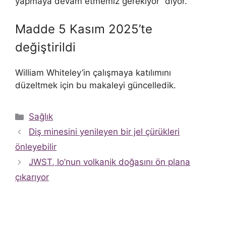
yapmaya devam etmemiz gerekiyor” diyor.
Madde 5 Kasım 2025’te
değiştirildi
William Whiteley’in çalışmaya katılımını
düzeltmek için bu makaleyi güncelledik.
Kategoriler
Sağlık
Diş minesini yenileyen bir jel çürükleri
önleyebilir
JWST, Io’nun volkanik doğasını ön plana
çıkarıyor