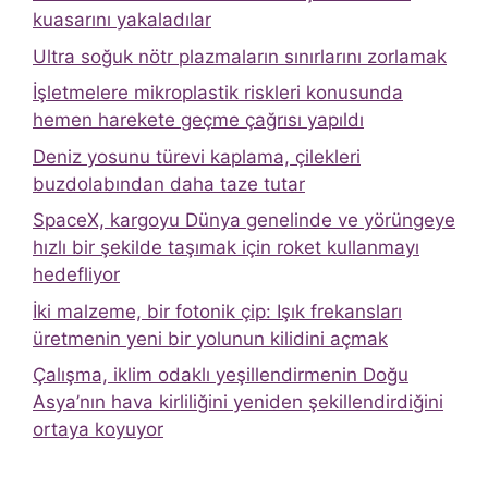
kuasarını yakaladılar
Ultra soğuk nötr plazmaların sınırlarını zorlamak
İşletmelere mikroplastik riskleri konusunda
hemen harekete geçme çağrısı yapıldı
Deniz yosunu türevi kaplama, çilekleri
buzdolabından daha taze tutar
SpaceX, kargoyu Dünya genelinde ve yörüngeye
hızlı bir şekilde taşımak için roket kullanmayı
hedefliyor
İki malzeme, bir fotonik çip: Işık frekansları
üretmenin yeni bir yolunun kilidini açmak
Çalışma, iklim odaklı yeşillendirmenin Doğu
Asya’nın hava kirliliğini yeniden şekillendirdiğini
ortaya koyuyor