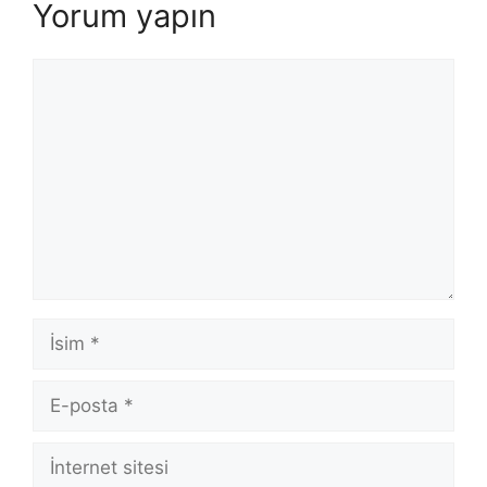
Yorum yapın
Yorum
İsim
E-
posta
İnternet
sitesi