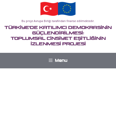
İçeriğe
atla
Bu proje Avrupa Birliği tarafından finanse edilmektedir.
TÜRKİYE'DE KATILIMCI DEMOKRASİNİN
GÜÇLENDİRİLMESİ:
TOPLUMSAL CİNSİYET EŞİTLİĞİNİN
İZLENMESİ PROJESİ
Menu