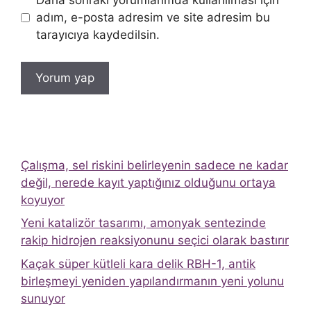
Daha sonraki yorumlarımda kullanılması için
adım, e-posta adresim ve site adresim bu
tarayıcıya kaydedilsin.
Çalışma, sel riskini belirleyenin sadece ne kadar
değil, nerede kayıt yaptığınız olduğunu ortaya
koyuyor
Yeni katalizör tasarımı, amonyak sentezinde
rakip hidrojen reaksiyonunu seçici olarak bastırır
Kaçak süper kütleli kara delik RBH-1, antik
birleşmeyi yeniden yapılandırmanın yeni yolunu
sunuyor