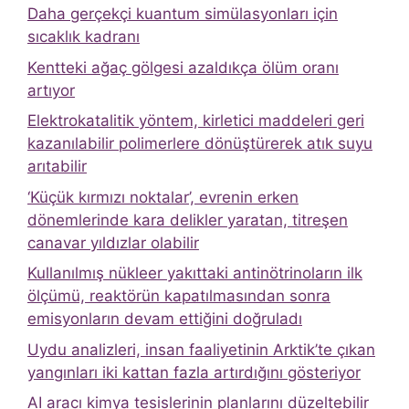
Daha gerçekçi kuantum simülasyonları için
sıcaklık kadranı
Kentteki ağaç gölgesi azaldıkça ölüm oranı
artıyor
Elektrokatalitik yöntem, kirletici maddeleri geri
kazanılabilir polimerlere dönüştürerek atık suyu
arıtabilir
‘Küçük kırmızı noktalar’, evrenin erken
dönemlerinde kara delikler yaratan, titreşen
canavar yıldızlar olabilir
Kullanılmış nükleer yakıttaki antinötrinoların ilk
ölçümü, reaktörün kapatılmasından sonra
emisyonların devam ettiğini doğruladı
Uydu analizleri, insan faaliyetinin Arktik’te çıkan
yangınları iki kattan fazla artırdığını gösteriyor
AI aracı kimya tesislerinin planlarını düzeltebilir