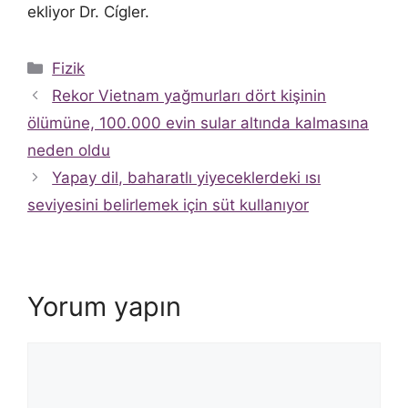
ekliyor Dr. Cígler.
Kategoriler
Fizik
Rekor Vietnam yağmurları dört kişinin
ölümüne, 100.000 evin sular altında kalmasına
neden oldu
Yapay dil, baharatlı yiyeceklerdeki ısı
seviyesini belirlemek için süt kullanıyor
Yorum yapın
Yorum