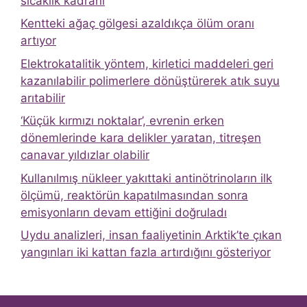
sıcaklık kadranı
Kentteki ağaç gölgesi azaldıkça ölüm oranı
artıyor
Elektrokatalitik yöntem, kirletici maddeleri geri
kazanılabilir polimerlere dönüştürerek atık suyu
arıtabilir
‘Küçük kırmızı noktalar’, evrenin erken
dönemlerinde kara delikler yaratan, titreşen
canavar yıldızlar olabilir
Kullanılmış nükleer yakıttaki antinötrinoların ilk
ölçümü, reaktörün kapatılmasından sonra
emisyonların devam ettiğini doğruladı
Uydu analizleri, insan faaliyetinin Arktik’te çıkan
yangınları iki kattan fazla artırdığını gösteriyor