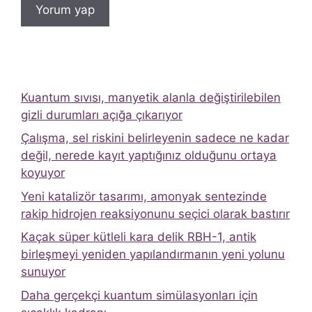
Kuantum sıvısı, manyetik alanla değiştirilebilen
gizli durumları açığa çıkarıyor
Çalışma, sel riskini belirleyenin sadece ne kadar
değil, nerede kayıt yaptığınız olduğunu ortaya
koyuyor
Yeni katalizör tasarımı, amonyak sentezinde
rakip hidrojen reaksiyonunu seçici olarak bastırır
Kaçak süper kütleli kara delik RBH-1, antik
birleşmeyi yeniden yapılandırmanın yeni yolunu
sunuyor
Daha gerçekçi kuantum simülasyonları için