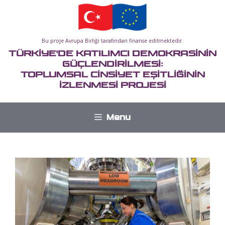
İçeriğe
atla
Bu proje Avrupa Birliği tarafından finanse edilmektedir.
TÜRKİYE'DE KATILIMCI DEMOKRASİNİN
GÜÇLENDİRİLMESİ:
TOPLUMSAL CİNSİYET EŞİTLİĞİNİN
İZLENMESİ PROJESİ
Menu