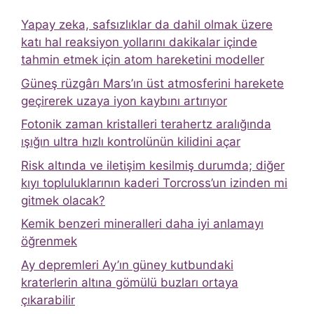
Yapay zeka, safsızlıklar da dahil olmak üzere
katı hal reaksiyon yollarını dakikalar içinde
tahmin etmek için atom hareketini modeller
Güneş rüzgârı Mars’ın üst atmosferini harekete
geçirerek uzaya iyon kaybını artırıyor
Fotonik zaman kristalleri terahertz aralığında
ışığın ultra hızlı kontrolünün kilidini açar
Risk altında ve iletişim kesilmiş durumda; diğer
kıyı topluluklarının kaderi Torcross’un izinden mi
gitmek olacak?
Kemik benzeri mineralleri daha iyi anlamayı
öğrenmek
Ay depremleri Ay’ın güney kutbundaki
kraterlerin altına gömülü buzları ortaya
çıkarabilir