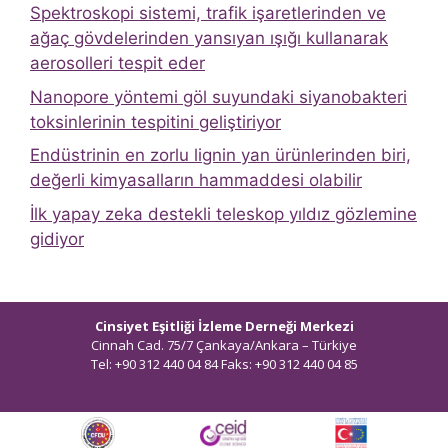
Spektroskopi sistemi, trafik işaretlerinden ve
ağaç gövdelerinden yansıyan ışığı kullanarak
aerosolleri tespit eder
Nanopore yöntemi göl suyundaki siyanobakteri
toksinlerinin tespitini geliştiriyor
Endüstrinin en zorlu lignin yan ürünlerinden biri,
değerli kimyasalların hammaddesi olabilir
İlk yapay zeka destekli teleskop yıldız gözlemine
gidiyor
Cinsiyet Eşitliği İzleme Derneği Merkezi
Cinnah Cad. 75/7 Çankaya/Ankara – Türkiye
Tel: +90 312 440 04 84 Faks: +90 312 440 04 85
bilgi@ceidizleme.org