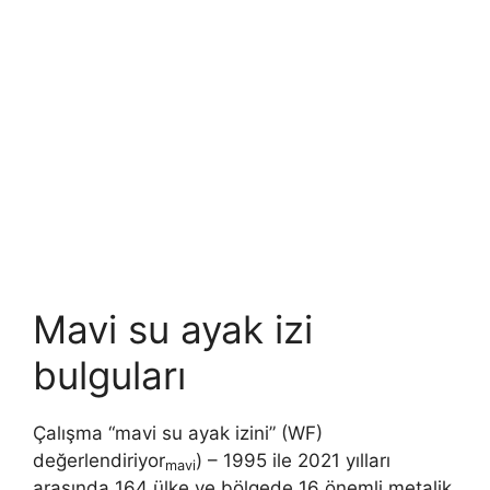
Mavi su ayak izi
bulguları
Çalışma “mavi su ayak izini” (WF)
değerlendiriyor
) – 1995 ile 2021 yılları
mavi
arasında 164 ülke ve bölgede 16 önemli metalik