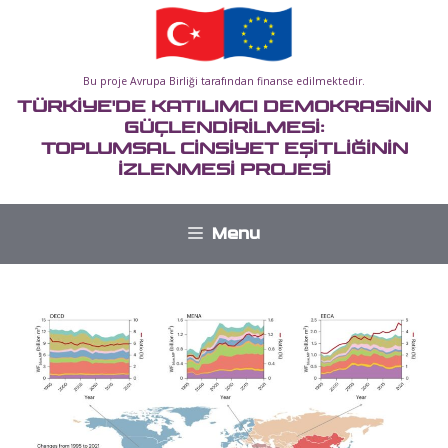
İçeriğe
atla
Bu proje Avrupa Birliği tarafından finanse edilmektedir.
TÜRKİYE'DE KATILIMCI DEMOKRASİNİN
GÜÇLENDİRİLMESİ:
TOPLUMSAL CİNSİYET EŞİTLİĞİNİN
İZLENMESİ PROJESİ
Menu