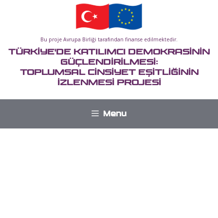
İçeriğe
atla
Bu proje Avrupa Birliği tarafından finanse edilmektedir.
TÜRKİYE'DE KATILIMCI DEMOKRASİNİN
GÜÇLENDİRİLMESİ:
TOPLUMSAL CİNSİYET EŞİTLİĞİNİN
İZLENMESİ PROJESİ
Menu