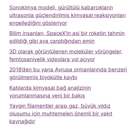
Sonokimya modeli, gürültülü kabarcıkların
ultrasonla güçlendirilmiş kimyasal reaksiyonları
engellediğini gösteriyor
Bilim insanları, SpaceX’in asi bir roketin tahmin
edildiği gibi aya çarptığından emin
3D olarak görüntülenen moleküler yörüngeler,
femtosaniyelik videolara yol açıyor
2018’den bu yana Avrupa ormanlarında benzeri
görülmemiş biyokütle kaybı
Katılarda kimyasal bağ analizinin
yorumlanmasına yeni bir bakış
Yaygın filamentler arası gaz, büyük yıldız
oluşumu için muhtemelen önemli bir yakıt
kaynağıdır