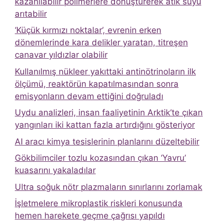
kazanılabilir polimerlere dönüştürerek atık suyu
arıtabilir
‘Küçük kırmızı noktalar’, evrenin erken
dönemlerinde kara delikler yaratan, titreşen
canavar yıldızlar olabilir
Kullanılmış nükleer yakıttaki antinötrinoların ilk
ölçümü, reaktörün kapatılmasından sonra
emisyonların devam ettiğini doğruladı
Uydu analizleri, insan faaliyetinin Arktik’te çıkan
yangınları iki kattan fazla artırdığını gösteriyor
AI aracı kimya tesislerinin planlarını düzeltebilir
Gökbilimciler tozlu kozasından çıkan ‘Yavru’
kuasarını yakaladılar
Ultra soğuk nötr plazmaların sınırlarını zorlamak
İşletmelere mikroplastik riskleri konusunda
hemen harekete geçme çağrısı yapıldı