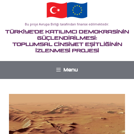
İçeriğe
atla
Bu proje Avrupa Birliği tarafından finanse edilmektedir.
TÜRKİYE'DE KATILIMCI DEMOKRASİNİN
GÜÇLENDİRİLMESİ:
TOPLUMSAL CİNSİYET EŞİTLİĞİNİN
İZLENMESİ PROJESİ
Menu