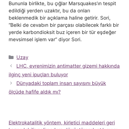
Bununla birlikte, bu çığlar Marsquakes’ın tespit
edildiği yerden uzaktır, bu da onları
beklenmedik bir açıklama haline getirir. Sori,
“Belki de cevabın bir parçası olabilecek farklı bir
yerde karbondioksit buz içeren bir tür eşdeğer
mevsimsel işlem var” diyor Sori.
Kategoriler
Uzay
LHC, evrenimizin antimatter gizemi hakkında
ilginç yeni ipuçları buluyor
Dünyadaki toplam insan sayısını büyük
ölçüde hafife aldık mı?
Elektrokatalitik yöntem, kirletici maddeleri geri