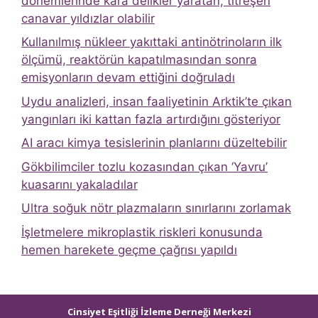
dönemlerinde kara delikler yaratan, titreşen
canavar yıldızlar olabilir
Kullanılmış nükleer yakıttaki antinötrinoların ilk
ölçümü, reaktörün kapatılmasından sonra
emisyonların devam ettiğini doğruladı
Uydu analizleri, insan faaliyetinin Arktik’te çıkan
yangınları iki kattan fazla artırdığını gösteriyor
AI aracı kimya tesislerinin planlarını düzeltebilir
Gökbilimciler tozlu kozasından çıkan ‘Yavru’
kuasarını yakaladılar
Ultra soğuk nötr plazmaların sınırlarını zorlamak
İşletmelere mikroplastik riskleri konusunda
hemen harekete geçme çağrısı yapıldı
Cinsiyet Eşitliği İzleme Derneği Merkezi