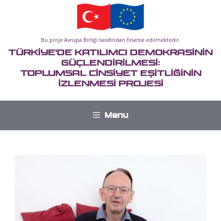
İçeriğe
atla
Bu proje Avrupa Birliği tarafından finanse edilmektedir.
TÜRKİYE'DE KATILIMCI DEMOKRASİNİN
GÜÇLENDİRİLMESİ:
TOPLUMSAL CİNSİYET EŞİTLİĞİNİN
İZLENMESİ PROJESİ
Menu