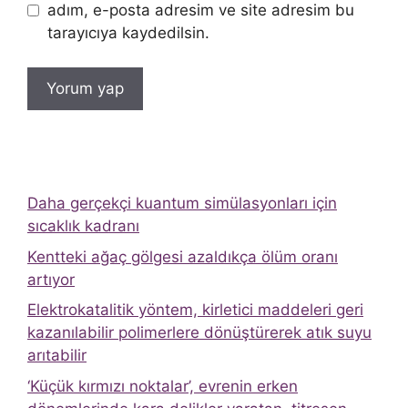
adım, e-posta adresim ve site adresim bu
tarayıcıya kaydedilsin.
Daha gerçekçi kuantum simülasyonları için
sıcaklık kadranı
Kentteki ağaç gölgesi azaldıkça ölüm oranı
artıyor
Elektrokatalitik yöntem, kirletici maddeleri geri
kazanılabilir polimerlere dönüştürerek atık suyu
arıtabilir
‘Küçük kırmızı noktalar’, evrenin erken