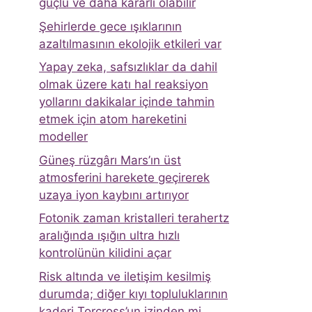
güçlü ve daha kararlı olabilir
Şehirlerde gece ışıklarının
azaltılmasının ekolojik etkileri var
Yapay zeka, safsızlıklar da dahil
olmak üzere katı hal reaksiyon
yollarını dakikalar içinde tahmin
etmek için atom hareketini
modeller
Güneş rüzgârı Mars’ın üst
atmosferini harekete geçirerek
uzaya iyon kaybını artırıyor
Fotonik zaman kristalleri terahertz
aralığında ışığın ultra hızlı
kontrolünün kilidini açar
Risk altında ve iletişim kesilmiş
durumda; diğer kıyı topluluklarının
kaderi Torcross’un izinden mi