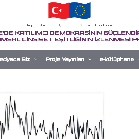
Bu proje Avrupa Birliği tarafından finanse edilmektedir.
E'DE KATILIMCI DEMOKRASİNİN GÜÇLENDİR
MSAL CİNSİYET EŞİTLİĞİNİN İZLENMESİ P
edyada Biz
Proje Yayınları
e-kütüphane