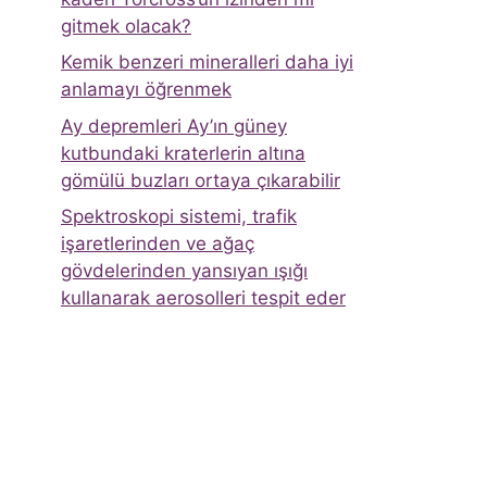
gitmek olacak?
Kemik benzeri mineralleri daha iyi
anlamayı öğrenmek
Ay depremleri Ay’ın güney
kutbundaki kraterlerin altına
gömülü buzları ortaya çıkarabilir
Spektroskopi sistemi, trafik
işaretlerinden ve ağaç
gövdelerinden yansıyan ışığı
kullanarak aerosolleri tespit eder