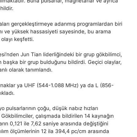
ılmaktadır. Buna pulsarlar, magnetarlar ve ayrıca
ildir.
maları gerçekleştirmeye adanmış programlardan biri
nı ve yüksek hassasiyeti sayesinde, bu arama
olayı keşfetti.
si’nden Jun Tian liderliğindeki bir grup gökbilimci,
 başka bir grup bulduğunu bildirdi. Geçici olaylar,
nlı olarak tanımlandı.
kaynaklar ya UHF (544-1.088 MHz) ya da L (856-
ıkladı.
o pulsarlarının çoğu, düşük nabız hızları
 Gökbilimciler, çalışmada bildirilen 14 kaynağın
arın 0,121 ile 7,62 saniye arasında değiştiğini
lım ölçümlerinin 12 ila 394,4 pc/cm arasında