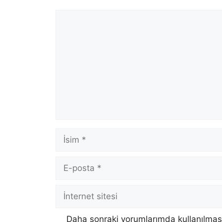
Yorum
İsim
E-
posta
İnternet
sitesi
Daha sonraki yorumlarımda kullanılması