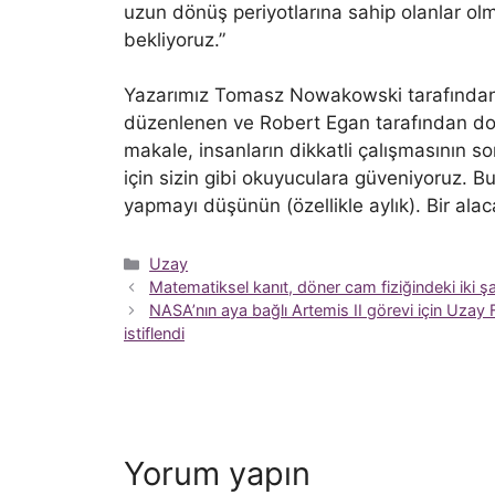
uzun dönüş periyotlarına sahip olanlar o
bekliyoruz.”
Yazarımız Tomasz Nowakowski tarafından s
düzenlenen ve Robert Egan tarafından doğr
makale, insanların dikkatli çalışmasının s
için sizin gibi okuyuculara güveniyoruz. B
yapmayı düşünün (özellikle aylık). Bir ala
Kategoriler
Uzay
Matematiksel kanıt, döner cam fiziğindeki iki şaş
NASA’nın aya bağlı Artemis II görevi için Uza
istiflendi
Yorum yapın