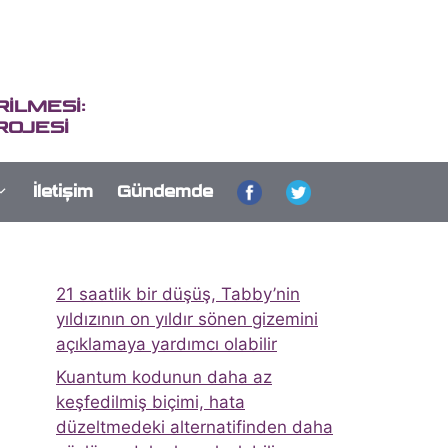
İLMESİ:
ROJESİ
İletişim
Gündemde
21 saatlik bir düşüş, Tabby’nin
yıldızının on yıldır sönen gizemini
açıklamaya yardımcı olabilir
Kuantum kodunun daha az
keşfedilmiş biçimi, hata
düzeltmedeki alternatifinden daha