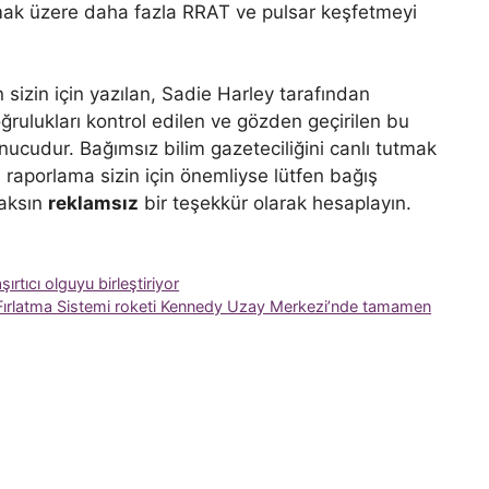
lmak üzere daha fazla RRAT ve pulsar keşfetmeyi
izin için yazılan, Sadie Harley tarafından
ulukları kontrol edilen ve gözden geçirilen bu
onucudur. Bağımsız bilim gazeteciliğini canlı tutmak
u raporlama sizin için önemliyse lütfen bağış
caksın
reklamsız
bir teşekkür olarak hesaplayın.
ırtıcı olguyu birleştiriyor
y Fırlatma Sistemi roketi Kennedy Uzay Merkezi’nde tamamen