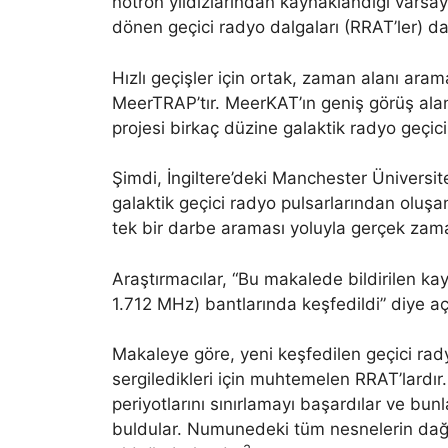
nötron yıldızlarından kaynaklandığı varsay
dönen geçici radyo dalgaları (RRAT’ler) dah
Hızlı geçişler için ortak, zaman alanı ara
MeerTRAP’tır. MeerKAT’ın geniş görüş ala
projesi birkaç düzine galaktik radyo geçici 
Şimdi, İngiltere’deki Manchester Üniversite
galaktik geçici radyo pulsarlarından oluşan
tek bir darbe araması yoluyla gerçek zama
Araştırmacılar, “Bu makalede bildirilen 
1.712 MHz) bantlarında keşfedildi” diye aç
Makaleye göre, yeni keşfedilen geçici rady
sergiledikleri için muhtemelen RRAT’lardır.
periyotlarını sınırlamayı başardılar ve bunl
buldular. Numunedeki tüm nesnelerin dağı