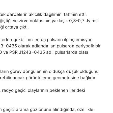
tek darbelerin akıcılık dağılımını tahmin etti.
ğiştiği ve zirve noktasının yaklaşık 0,3-0,7 Jy ms
i ortaya çıktı.
 eden gökbilimciler, üç pulsarın ilginç emisyon
243−0435 olarak adlandırılan pulsarda periyodik bir
20 ve PSR J1243−0435 adlı pulsarlarda olası
akların görev döngülerinin oldukça düşük olduğunu
etirebilir ancak görüntüleme geometrisine bağlıdır.
 radyo geçici olaylarının beklenen ilerideki
 geçici arama göz önüne alındığında, özellikle