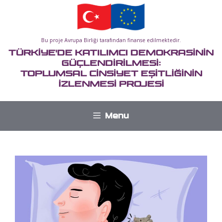
İçeriğe
atla
Bu proje Avrupa Birliği tarafından finanse edilmektedir.
TÜRKİYE'DE KATILIMCI DEMOKRASİNİN
GÜÇLENDİRİLMESİ:
TOPLUMSAL CİNSİYET EŞİTLİĞİNİN
İZLENMESİ PROJESİ
Menu