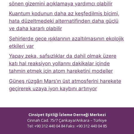
sönen gizemini açıklamaya yardımcı olabilir
Kuantum kodunun daha az keşfedilmiş biçimi,
hata düzeltmedeki alternatifinden daha güçlü
ve daha kararlı olabilir
Şehirlerde gece ışıklarının azaltılmasının ekolojik
etkileri var
Yapay zeka, safsızlıklar da dahil olmak üzere
katı hal reaksiyon yollarını dakikalar içinde
tahmin etmek için atom hareketini modeller
Güneş rüzgârı Mars’ın üst atmosferini harekete
geçirerek uzaya iyon kaybını artırıyor
Cinsiyet Eşitliği İzleme Derneği Merkezi
Cinnah Cad. 75/7 Çankaya/Ankara – Türkiye
Tel: +90 312 440 04 84 Faks: +90 312 440 04 85
bilgi@ceidizleme.org