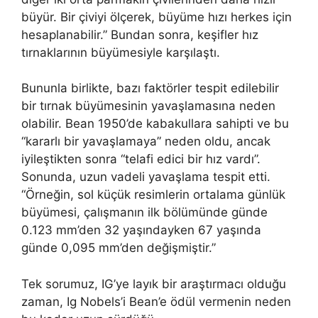
büyür. Bir çiviyi ölçerek, büyüme hızı herkes için
hesaplanabilir.” Bundan sonra, keşifler hız
tırnaklarının büyümesiyle karşılaştı.
Bununla birlikte, bazı faktörler tespit edilebilir
bir tırnak büyümesinin yavaşlamasına neden
olabilir. Bean 1950’de kabakullara sahipti ve bu
“kararlı bir yavaşlamaya” neden oldu, ancak
iyileştikten sonra “telafi edici bir hız vardı”.
Sonunda, uzun vadeli yavaşlama tespit etti.
“Örneğin, sol küçük resimlerin ortalama günlük
büyümesi, çalışmanın ilk bölümünde günde
0.123 mm’den 32 yaşındayken 67 yaşında
günde 0,095 mm’den değişmiştir.”
Tek sorumuz, IG’ye layık bir araştırmacı olduğu
zaman, Ig Nobels’i Bean’e ödül vermenin neden