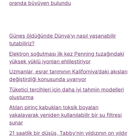
oranda büyüyen bulundu
Güneş öldüğünde Dünya’yı nasıl yaşanabilir
tutabiliriz?
Elektron soğutması ilk kez Penning tuzağındaki
yüksek yüklü iyonları ehlileştiriyor
Uzmanlar, esrar tarımının Kaliforniya’daki akışları
değiştirdiği konusunda uyarıyor
Tüketici tercihleri ​​için daha iyi tahmin modelleri
oluşturma
Atılan pirinç kabukları toksik boyaları
yakalayarak yeniden kullanılabilir bir su filtresi
sunar
21 saatlik bir düşüş, Tabby’nin yıldızının on yıldır