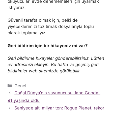
okuyucuları evde denememeleri için uyarmak
istiyoruz.
Güvenli tarafta olmak için, belki de
yiyeceklerimizi toz tırnak dosyalarıyla toplu
olarak toplamalıyız.
Geri bildirim için bir hikayeniz mi var?
Geri bildirime hikayeler gönderebilirsiniz. Lütfen
ev adresinizi ekleyin. Bu hafta ve geçmiş geri
bildirimler web sitemizde görülebilir.
Kategoriler
Genel
Doğal Dünya’nın savunucusu Jane Goodall,
91 yaşında öldü
Saniyede altı milyar ton: Rogue Planet, rekor