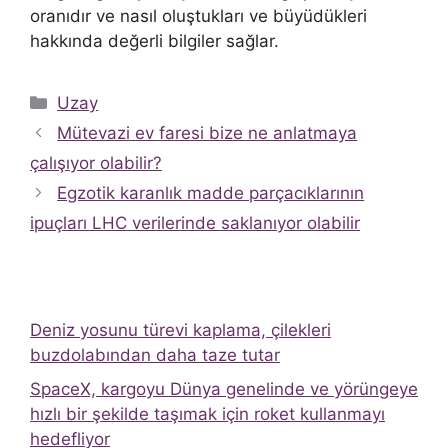
oranıdır ve nasıl oluştukları ve büyüdükleri
hakkında değerli bilgiler sağlar.
Kategoriler
Uzay
Mütevazi ev faresi bize ne anlatmaya
çalışıyor olabilir?
Egzotik karanlık madde parçacıklarının
ipuçları LHC verilerinde saklanıyor olabilir
Deniz yosunu türevi kaplama, çilekleri
buzdolabından daha taze tutar
SpaceX, kargoyu Dünya genelinde ve yörüngeye
hızlı bir şekilde taşımak için roket kullanmayı
hedefliyor