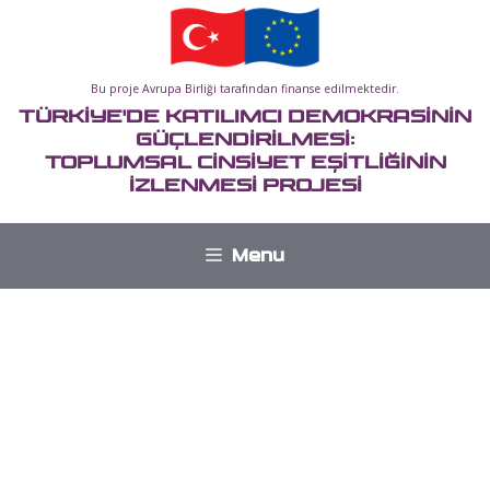
İçeriğe
atla
Bu proje Avrupa Birliği tarafından finanse edilmektedir.
TÜRKİYE'DE KATILIMCI DEMOKRASİNİN
GÜÇLENDİRİLMESİ:
TOPLUMSAL CİNSİYET EŞİTLİĞİNİN
İZLENMESİ PROJESİ
Menu