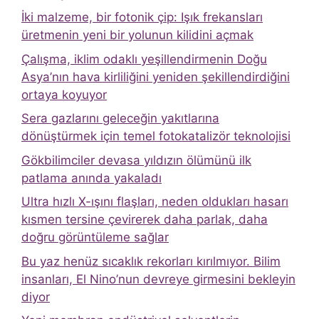
İki malzeme, bir fotonik çip: Işık frekansları
üretmenin yeni bir yolunun kilidini açmak
Çalışma, iklim odaklı yeşillendirmenin Doğu
Asya’nın hava kirliliğini yeniden şekillendirdiğini
ortaya koyuyor
Sera gazlarını geleceğin yakıtlarına
dönüştürmek için temel fotokatalizör teknolojisi
Gökbilimciler devasa yıldızın ölümünü ilk
patlama anında yakaladı
Ultra hızlı X-ışını flaşları, neden oldukları hasarı
kısmen tersine çevirerek daha parlak, daha
doğru görüntüleme sağlar
Bu yaz henüz sıcaklık rekorları kırılmıyor. Bilim
insanları, El Nino’nun devreye girmesini bekleyin
diyor