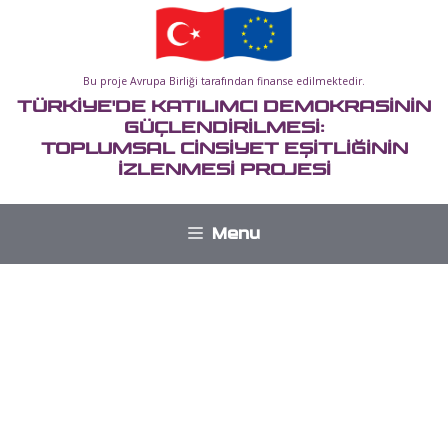
İçeriğe
atla
Bu proje Avrupa Birliği tarafından finanse edilmektedir.
TÜRKİYE'DE KATILIMCI DEMOKRASİNİN
GÜÇLENDİRİLMESİ:
TOPLUMSAL CİNSİYET EŞİTLİĞİNİN
İZLENMESİ PROJESİ
Menu