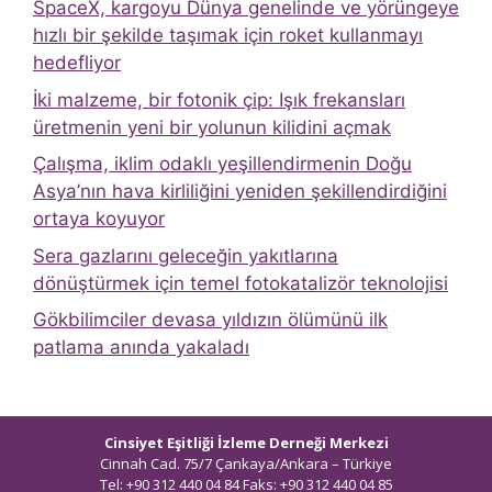
SpaceX, kargoyu Dünya genelinde ve yörüngeye
hızlı bir şekilde taşımak için roket kullanmayı
hedefliyor
İki malzeme, bir fotonik çip: Işık frekansları
üretmenin yeni bir yolunun kilidini açmak
Çalışma, iklim odaklı yeşillendirmenin Doğu
Asya’nın hava kirliliğini yeniden şekillendirdiğini
ortaya koyuyor
Sera gazlarını geleceğin yakıtlarına
dönüştürmek için temel fotokatalizör teknolojisi
Gökbilimciler devasa yıldızın ölümünü ilk
patlama anında yakaladı
Cinsiyet Eşitliği İzleme Derneği Merkezi
Cinnah Cad. 75/7 Çankaya/Ankara – Türkiye
Tel: +90 312 440 04 84 Faks: +90 312 440 04 85