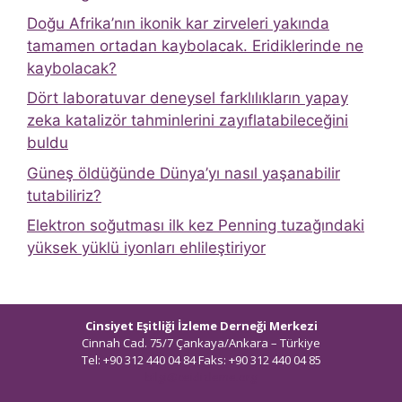
Doğu Afrika’nın ikonik kar zirveleri yakında
tamamen ortadan kaybolacak. Eridiklerinde ne
kaybolacak?
Dört laboratuvar deneysel farklılıkların yapay
zeka katalizör tahminlerini zayıflatabileceğini
buldu
Güneş öldüğünde Dünya’yı nasıl yaşanabilir
tutabiliriz?
Elektron soğutması ilk kez Penning tuzağındaki
yüksek yüklü iyonları ehlileştiriyor
Cinsiyet Eşitliği İzleme Derneği Merkezi
Cinnah Cad. 75/7 Çankaya/Ankara – Türkiye
Tel: +90 312 440 04 84 Faks: +90 312 440 04 85
bilgi@ceidizleme.org