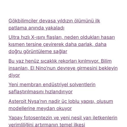
Gökbilimciler devasa yıldızın ölümünü ilk
patlama anında yakaladı
Ultra hızlı X-ışını flaşları, neden oldukları hasarı
kısmen tersine çevirerek daha parlak, daha
doğru görüntüleme sağlar
Bu yaz henüz sıcaklık rekorları kırılmıyor. Bilim
insanları, El Nino’nun devreye girmesini bekleyin
diyor
Yeni membran endüstriyel solventlerin
saflaştırılmasını hızlandırıyor
Asteroit Nysa’nın nadir üç loblu yapısı, oluşum
modellerine meydan okuyor
Yapay fotosentezin ve yeni nesil yarı iletkenlerin
verimliliğini artırmanın temel ilkesi