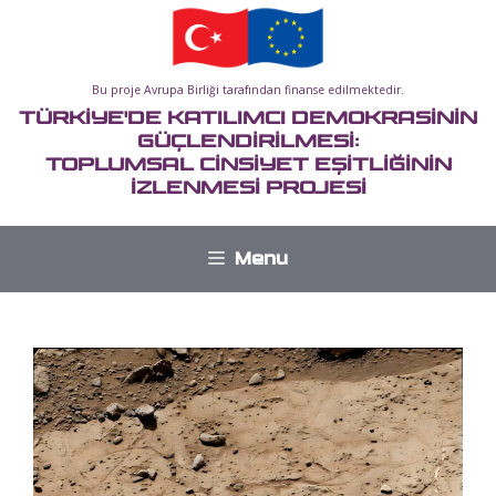
İçeriğe
atla
Bu proje Avrupa Birliği tarafından finanse edilmektedir.
TÜRKİYE'DE KATILIMCI DEMOKRASİNİN
GÜÇLENDİRİLMESİ:
TOPLUMSAL CİNSİYET EŞİTLİĞİNİN
İZLENMESİ PROJESİ
Menu