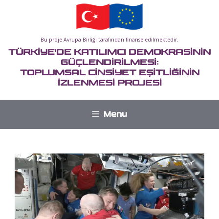
İçeriğe
atla
Bu proje Avrupa Birliği tarafından finanse edilmektedir.
TÜRKİYE'DE KATILIMCI DEMOKRASİNİN
GÜÇLENDİRİLMESİ:
TOPLUMSAL CİNSİYET EŞİTLİĞİNİN
İZLENMESİ PROJESİ
Menu