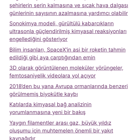
şehirlerin serin kalmasına ve sıcak hava dalgası
günlerinin sayısının azalmasına yardımcı olabilir
Sonokimya modeli, gürültülü kabarcıkların
ultrasonla güçlendirilmiş kimyasal reaksiyonları
engellediğini gösteriyor
Bilim insanları, SpaceX’in asi bir roketin tahmin
edildiği gibi aya çarptığından emin
3D olarak görüntülenen moleküler yörüngeler,
femtosaniyelik videolara yol açıyor
2018’den bu yana Avrupa ormanlarında benzeri
görülmemiş biyokütle kaybı
Katılarda kimyasal bağ analizinin
yorumlanmasına yeni bir bakış
Yaygın filamentler arası gaz, büyük yıldız
oluşumu için muhtemelen önemli bir yakıt
kaynağıdır