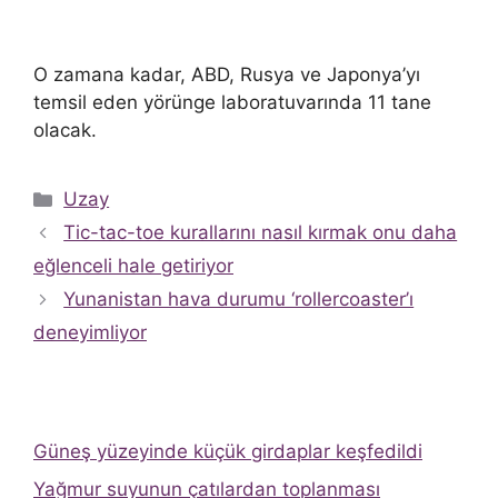
O zamana kadar, ABD, Rusya ve Japonya’yı
temsil eden yörünge laboratuvarında 11 tane
olacak.
Kategoriler
Uzay
Tic-tac-toe kurallarını nasıl kırmak onu daha
eğlenceli hale getiriyor
Yunanistan hava durumu ‘rollercoaster’ı
deneyimliyor
Güneş yüzeyinde küçük girdaplar keşfedildi
Yağmur suyunun çatılardan toplanması