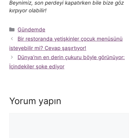
Beynimiz, son perdeyi kapatırken bile bize göz
kırpıyor olabilir!
Kategoriler
Gündemde
Bir restoranda yetişkinler çocuk menüsünü
isteyebilir mi? Cevap şaşırtıyor!
Dünya’nın en derin çukuru böyle görünüyor:
İçindekiler şoke ediyor
Yorum yapın
Yorum