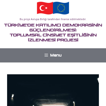
İçeriğe
atla
Bu proje Avrupa Birliği tarafından finanse edilmektedir.
TÜRKİYE'DE KATILIMCI DEMOKRASİNİN
GÜÇLENDİRİLMESİ:
TOPLUMSAL CİNSİYET EŞİTLİĞİNİN
İZLENMESİ PROJESİ
Menu