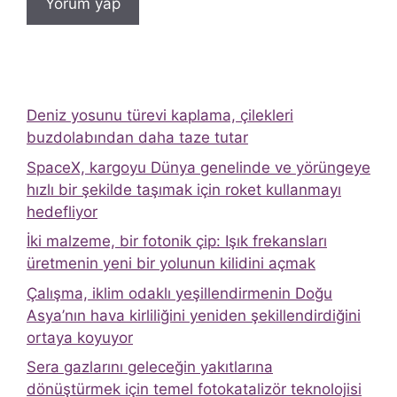
Deniz yosunu türevi kaplama, çilekleri
buzdolabından daha taze tutar
SpaceX, kargoyu Dünya genelinde ve yörüngeye
hızlı bir şekilde taşımak için roket kullanmayı
hedefliyor
İki malzeme, bir fotonik çip: Işık frekansları
üretmenin yeni bir yolunun kilidini açmak
Çalışma, iklim odaklı yeşillendirmenin Doğu
Asya’nın hava kirliliğini yeniden şekillendirdiğini
ortaya koyuyor
Sera gazlarını geleceğin yakıtlarına
dönüştürmek için temel fotokatalizör teknolojisi