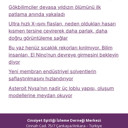
Gökbilimciler devasa yıldızın ölümünü ilk
patlama anında yakaladı
Ultra hızlı X-ışını flaşları, neden oldukları hasarı
kısmen tersine çevirerek daha parlak, daha
doğru görüntüleme sağlar
Bu yaz henüz sıcaklık rekorları kırılmıyor. Bilim
insanları, El Nino’nun devreye girmesini bekleyin
diyor
Yeni membran endüstriyel solventlerin
saflaştırılmasını hızlandırıyor
Asteroit Nysa’nın nadir üç loblu yapısı, oluşum
modellerine meydan okuyor
Cinsiyet Eşitliği İzleme Derneği Merkezi
Cinnah Cad. 75/7 Çankaya/Ankara – Türkiye