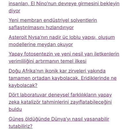
insanları, El Nino’nun devreye girmesini bekleyin
diyor
Yeni membran endüstriyel solventlerin
saflaştırılmasını hızlandırıyor
Asteroit Nysa’nın nadir üç loblu yapısı, oluşum
modellerine meydan okuyor
Yapay fotosentezin ve yeni nesil yarı iletkenlerin
verimliliğini artırmanın temel ilkesi
Doğu Afrika’nın ikonik kar zirveleri yakında
tamamen ortadan kaybolacak. Eridiklerinde ne
kaybolacak?
Dört laboratuvar deneysel farklılıkların yapay
zeka katalizör tahminlerini zayıflatabileceğini
buldu
Güneş öldüğünde Dünya’yı nasıl yaşanabilir
tutabiliriz?