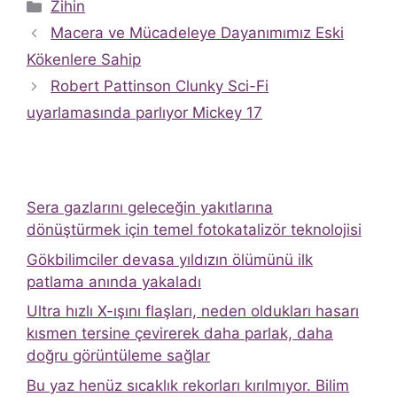
Kategoriler
Zihin
Macera ve Mücadeleye Dayanımımız Eski
Kökenlere Sahip
Robert Pattinson Clunky Sci-Fi
uyarlamasında parlıyor Mickey 17
Sera gazlarını geleceğin yakıtlarına
dönüştürmek için temel fotokatalizör teknolojisi
Gökbilimciler devasa yıldızın ölümünü ilk
patlama anında yakaladı
Ultra hızlı X-ışını flaşları, neden oldukları hasarı
kısmen tersine çevirerek daha parlak, daha
doğru görüntüleme sağlar
Bu yaz henüz sıcaklık rekorları kırılmıyor. Bilim