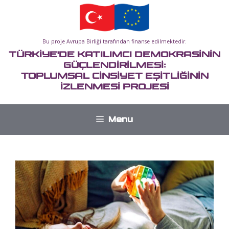
İçeriğe
atla
Bu proje Avrupa Birliği tarafından finanse edilmektedir.
TÜRKİYE'DE KATILIMCI DEMOKRASİNİN
GÜÇLENDİRİLMESİ:
TOPLUMSAL CİNSİYET EŞİTLİĞİNİN
İZLENMESİ PROJESİ
Menu