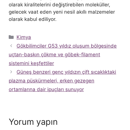
olarak kiralitelerini değiştirebilen moleküller,
gelecek vaat eden yeni nesil akıllı malzemeler
olarak kabul ediliyor.
Kategoriler
Kimya
Gökbilimciler G53 yıldız oluşum bölgesinde
uçtan-baskın çökme ve göbek-filament
sistemini keşfettiler
Güneş benzeri genç yıldızın çift sıcaklıktaki
plazma püskürmeleri, erken gezegen
ortamlarına dair ipuçları sunuyor
Yorum yapın