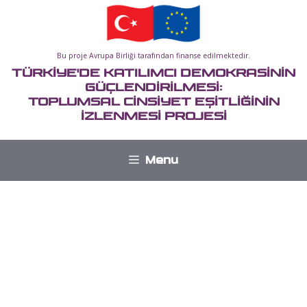
İçeriğe
atla
Bu proje Avrupa Birliği tarafından finanse edilmektedir.
TÜRKİYE'DE KATILIMCI DEMOKRASİNİN
GÜÇLENDİRİLMESİ:
TOPLUMSAL CİNSİYET EŞİTLİĞİNİN
İZLENMESİ PROJESİ
Menu