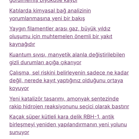
görülmemiş biyokütle kaybı
Katılarda kimyasal bağ analizinin
yorumlanmasına yeni bir bakış
Yaygın filamentler arası gaz, büyük yıldız
oluşumu için muhtemelen önemli bir yakıt
kaynağıdır
Kuantum sıvısı, manyetik alanla değiştirilebilen
gizli durumları açığa çıkarıyor
Çalışma, sel riskini belirleyenin sadece ne kadar
değil, nerede kayıt yaptığınız olduğunu ortaya
koyuyor
Yeni katalizör tasarımı, amonyak sentezinde
rakip hidrojen reaksiyonunu seçici olarak bastırır
Kaçak süper kütleli kara delik RBH-1, antik
birleşmeyi yeniden yapılandırmanın yeni yolunu
sunuyor