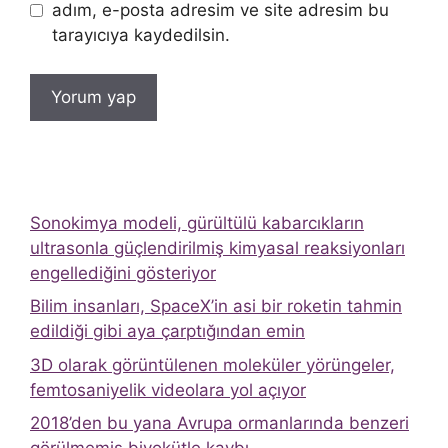
adım, e-posta adresim ve site adresim bu
tarayıcıya kaydedilsin.
Sonokimya modeli, gürültülü kabarcıkların
ultrasonla güçlendirilmiş kimyasal reaksiyonları
engellediğini gösteriyor
Bilim insanları, SpaceX’in asi bir roketin tahmin
edildiği gibi aya çarptığından emin
3D olarak görüntülenen moleküler yörüngeler,
femtosaniyelik videolara yol açıyor
2018’den bu yana Avrupa ormanlarında benzeri