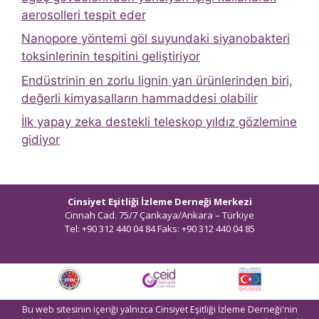
aerosolleri tespit eder
Nanopore yöntemi göl suyundaki siyanobakteri
toksinlerinin tespitini geliştiriyor
Endüstrinin en zorlu lignin yan ürünlerinden biri,
değerli kimyasalların hammaddesi olabilir
İlk yapay zeka destekli teleskop yıldız gözlemine
gidiyor
Cinsiyet Eşitliği İzleme Derneği Merkezi
Cinnah Cad. 75/7 Çankaya/Ankara – Türkiye
Tel: +90 312 440 04 84 Faks: +90 312 440 04 85
bilgi@ceidizleme.org
Bu web sitesinin içeriği yalnızca Cinsiyet Eşitliği İzleme Derneği'nin