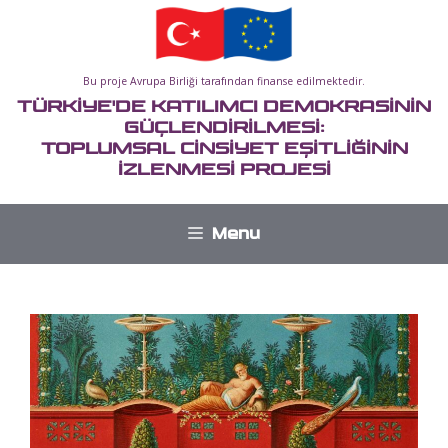
İçeriğe
atla
Bu proje Avrupa Birliği tarafından finanse edilmektedir.
TÜRKİYE'DE KATILIMCI DEMOKRASİNİN
GÜÇLENDİRİLMESİ:
TOPLUMSAL CİNSİYET EŞİTLİĞİNİN
İZLENMESİ PROJESİ
Menu