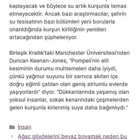
kaplayacak ve böylece su artık kurşunla temas
etmeyecektir. Ancak bazı araştırmacılar, şehrin
su tesisatının bazı bölümleri yeni borularla
onarıldığında kurşun kirliliğinin yeniden
artacağından şüpheleniyor.
Birleşik Krallık’taki Manchester Üniversitesi’nden
Duncan Keenan-Jones, “Pompeii’nin elit
kesiminin durumu muhtemelen daha iyiydi,
çünkü yağmur suyunu bir sarnıca akıtan içe
doğru eğimli çatıları olan geniş atriumlu evlerde
yaşıyorlardı” diyor. “Dükkanlarında yaşamış olan
yoksul insanlar, sokak kenarındaki çeşmelerden
gelen kurşunla kirlenmiş suya daha bağımlıydı.”
Kategoriler
İnsan
Ağaç gövdelerini beyaz boyamak neden bu