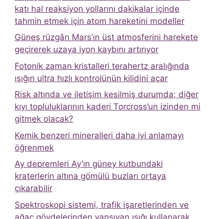
katı hal reaksiyon yollarını dakikalar içinde
tahmin etmek için atom hareketini modeller
Güneş rüzgârı Mars’ın üst atmosferini harekete
geçirerek uzaya iyon kaybını artırıyor
Fotonik zaman kristalleri terahertz aralığında
ışığın ultra hızlı kontrolünün kilidini açar
Risk altında ve iletişim kesilmiş durumda; diğer
kıyı topluluklarının kaderi Torcross’un izinden mi
gitmek olacak?
Kemik benzeri mineralleri daha iyi anlamayı
öğrenmek
Ay depremleri Ay’ın güney kutbundaki
kraterlerin altına gömülü buzları ortaya
çıkarabilir
Spektroskopi sistemi, trafik işaretlerinden ve
ağaç gövdelerinden yansıyan ışığı kullanarak