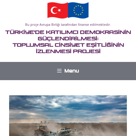
İçeriğe
atla
Bu proje Avrupa Birliği tarafından finanse edilmektedir.
TÜRKİYE'DE KATILIMCI DEMOKRASİNİN
GÜÇLENDİRİLMESİ:
TOPLUMSAL CİNSİYET EŞİTLİĞİNİN
İZLENMESİ PROJESİ
Menu