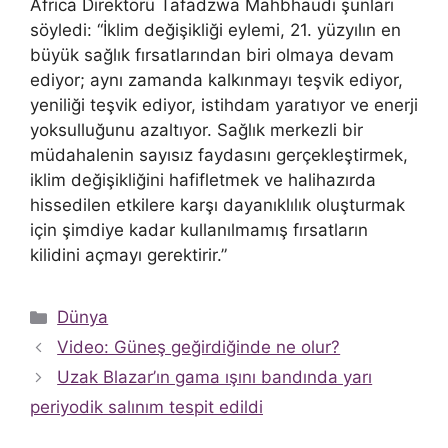
Africa Direktörü Tafadzwa Mahbhaudi şunları
söyledi: “İklim değişikliği eylemi, 21. yüzyılın en
büyük sağlık fırsatlarından biri olmaya devam
ediyor; aynı zamanda kalkınmayı teşvik ediyor,
yeniliği teşvik ediyor, istihdam yaratıyor ve enerji
yoksulluğunu azaltıyor. Sağlık merkezli bir
müdahalenin sayısız faydasını gerçekleştirmek,
iklim değişikliğini hafifletmek ve halihazırda
hissedilen etkilere karşı dayanıklılık oluşturmak
için şimdiye kadar kullanılmamış fırsatların
kilidini açmayı gerektirir.”
Kategoriler
Dünya
Video: Güneş geğirdiğinde ne olur?
Uzak Blazar’ın gama ışını bandında yarı
periyodik salınım tespit edildi