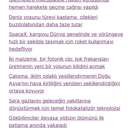
hemen harekete geçme çağrısı yapıldı
Deniz yosunu türevi kaplama, çilekleri
buzdolabından daha taze tutar
SpaceX, kargoyu Dünya genelinde ve yörüngeye
hızlı bir şekilde taşımak için roket kullanmayı
hedefliyor
İki malzeme, bir fotonik çip: Işık frekansları
üretmenin yeni bir yolunun kilidini açmak
Çalışma, iklim odaklı yeşillendirmenin Doğu
Asya’nın hava kirliliğini yeniden şekillendirdiğini
ortaya koyuyor
Sera gazlarını geleceğin yakıtlarına
dönüştürmek için temel fotokatalizör teknolojisi
Gökbilimciler devasa yıldızın ölümünü ilk
patlama anında yakaladı