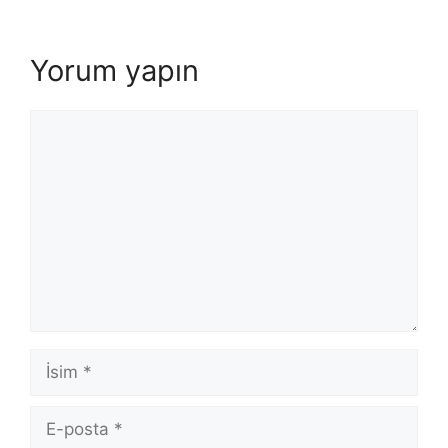
Yorum yapın
Yorum
İsim
E-
posta