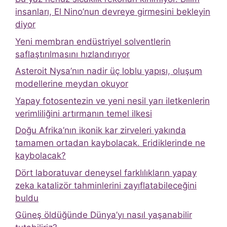
insanları, El Nino’nun devreye girmesini bekleyin
diyor
Yeni membran endüstriyel solventlerin
saflaştırılmasını hızlandırıyor
Asteroit Nysa’nın nadir üç loblu yapısı, oluşum
modellerine meydan okuyor
Yapay fotosentezin ve yeni nesil yarı iletkenlerin
verimliliğini artırmanın temel ilkesi
Doğu Afrika’nın ikonik kar zirveleri yakında
tamamen ortadan kaybolacak. Eridiklerinde ne
kaybolacak?
Dört laboratuvar deneysel farklılıkların yapay
zeka katalizör tahminlerini zayıflatabileceğini
buldu
Güneş öldüğünde Dünya’yı nasıl yaşanabilir