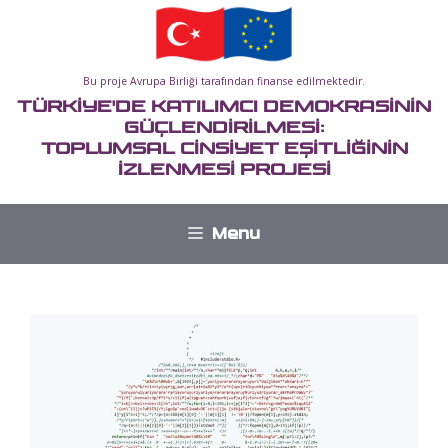
İçeriğe
atla
Bu proje Avrupa Birliği tarafından finanse edilmektedir.
TÜRKİYE'DE KATILIMCI DEMOKRASİNİN
GÜÇLENDİRİLMESİ:
TOPLUMSAL CİNSİYET EŞİTLİĞİNİN
İZLENMESİ PROJESİ
Menu