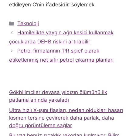
etkileyen C’nin ifadesidir. söylemek.
Kategoriler
Teknoloji
Hamilelikte yaygın ağrı kesici kullanmak
çocuklarda DEHB riskini artırabilir
Petrol firmalarının ‘PR spiel’ olarak
etiketlenmiş net sıfır petrol çıkarma planları
Gökbilimciler devasa yıldızın ölümünü ilk
patlama anında yakaladı
Ultra hızlı X-ışını flaşları, neden oldukları hasarı
kısmen tersine çevirerek daha parlak, daha
doğru görüntüleme sağlar
Bu yaz henüz sıcaklık rekorları kırılmıyor. Bilim