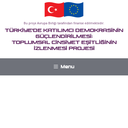
İçeriğe
atla
Bu proje Avrupa Birliği tarafından finanse edilmektedir.
TÜRKİYE'DE KATILIMCI DEMOKRASİNİN
GÜÇLENDİRİLMESİ:
TOPLUMSAL CİNSİYET EŞİTLİĞİNİN
İZLENMESİ PROJESİ
Menu