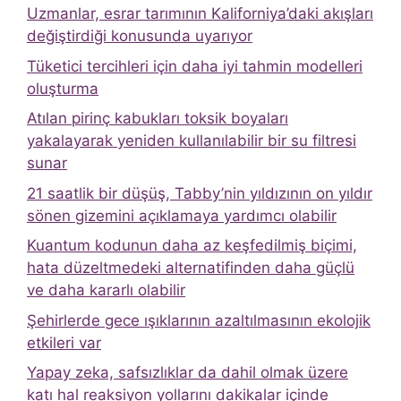
Uzmanlar, esrar tarımının Kaliforniya’daki akışları
değiştirdiği konusunda uyarıyor
Tüketici tercihleri ​​için daha iyi tahmin modelleri
oluşturma
Atılan pirinç kabukları toksik boyaları
yakalayarak yeniden kullanılabilir bir su filtresi
sunar
21 saatlik bir düşüş, Tabby’nin yıldızının on yıldır
sönen gizemini açıklamaya yardımcı olabilir
Kuantum kodunun daha az keşfedilmiş biçimi,
hata düzeltmedeki alternatifinden daha güçlü
ve daha kararlı olabilir
Şehirlerde gece ışıklarının azaltılmasının ekolojik
etkileri var
Yapay zeka, safsızlıklar da dahil olmak üzere
katı hal reaksiyon yollarını dakikalar içinde