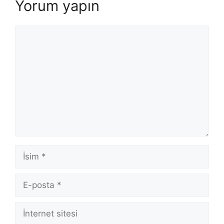
Yorum yapın
Yorum
İsim
E-
posta
İnternet
sitesi