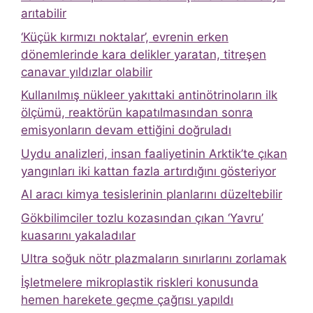
arıtabilir
‘Küçük kırmızı noktalar’, evrenin erken
dönemlerinde kara delikler yaratan, titreşen
canavar yıldızlar olabilir
Kullanılmış nükleer yakıttaki antinötrinoların ilk
ölçümü, reaktörün kapatılmasından sonra
emisyonların devam ettiğini doğruladı
Uydu analizleri, insan faaliyetinin Arktik’te çıkan
yangınları iki kattan fazla artırdığını gösteriyor
AI aracı kimya tesislerinin planlarını düzeltebilir
Gökbilimciler tozlu kozasından çıkan ‘Yavru’
kuasarını yakaladılar
Ultra soğuk nötr plazmaların sınırlarını zorlamak
İşletmelere mikroplastik riskleri konusunda
hemen harekete geçme çağrısı yapıldı