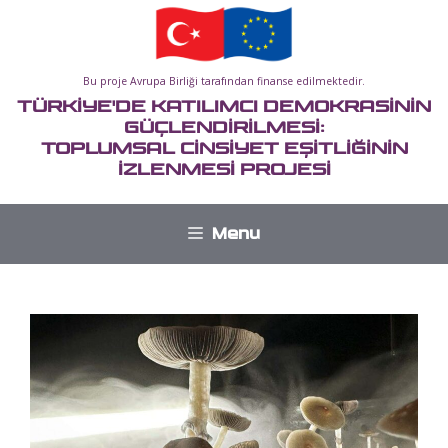
İçeriğe
atla
Bu proje Avrupa Birliği tarafından finanse edilmektedir.
TÜRKİYE'DE KATILIMCI DEMOKRASİNİN
GÜÇLENDİRİLMESİ:
TOPLUMSAL CİNSİYET EŞİTLİĞİNİN
İZLENMESİ PROJESİ
Menu