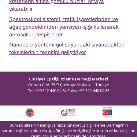
kraterlerin altına gömülü buzları ortaya
çıkarabilir
Spektroskopi sistemi, trafik işaretlerinden ve
ağaç gövdelerinden yansıyan ışığı kullanarak
aerosolleri tespit eder
Nanopore yöntemi göl suyundaki siyanobakteri
toksinlerinin tespitini geliştiriyor
Cinsiyet Eşitliği İzleme Derneği Merkezi
Cinnah Cad. 75/7 Çankaya/Ankara – Türkiye
Tel: +90 312 440 04 84 Faks: +90 312 440 04 85
bilgi@ceidizleme.org
Bu web sitesinin içeriği yalnızca Cinsiyet Eşitliği İzleme Derneği'nin
sorumluluğunda olup Avrupa Birliği'nin ve ilgili diğer kurum ve kuruluşların
resmi görüşlerini hiçbir şekilde yansıtmaz.