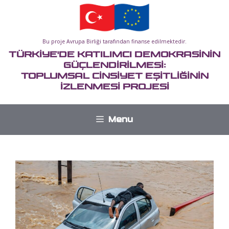
İçeriğe
atla
Bu proje Avrupa Birliği tarafından finanse edilmektedir.
TÜRKİYE'DE KATILIMCI DEMOKRASİNİN
GÜÇLENDİRİLMESİ:
TOPLUMSAL CİNSİYET EŞİTLİĞİNİN
İZLENMESİ PROJESİ
Menu