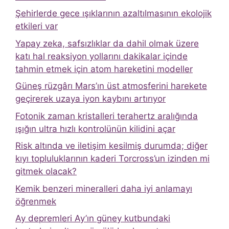
Şehirlerde gece ışıklarının azaltılmasının ekolojik
etkileri var
Yapay zeka, safsızlıklar da dahil olmak üzere
katı hal reaksiyon yollarını dakikalar içinde
tahmin etmek için atom hareketini modeller
Güneş rüzgârı Mars’ın üst atmosferini harekete
geçirerek uzaya iyon kaybını artırıyor
Fotonik zaman kristalleri terahertz aralığında
ışığın ultra hızlı kontrolünün kilidini açar
Risk altında ve iletişim kesilmiş durumda; diğer
kıyı topluluklarının kaderi Torcross’un izinden mi
gitmek olacak?
Kemik benzeri mineralleri daha iyi anlamayı
öğrenmek
Ay depremleri Ay’ın güney kutbundaki