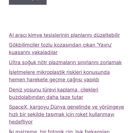
AI aracı kimya tesislerinin planlarını düzeltebilir
Gökbilimciler tozlu kozasından çıkan ‘Yavru’
kuasarını yakaladılar
Ultra soğuk nötr plazmaların sınırlarını zorlamak
İşletmelere mikroplastik riskleri konusunda
hemen harekete geçme çağrısı yapıldı
Deniz yosunu türevi kaplama, çilekleri
buzdolabından daha taze tutar
SpaceX, kargoyu Dünya genelinde ve yörüngeye
hızlı bir şekilde taşımak için roket kullanmayı
hedefliyor
İki malzeme, bir fotonik çip: Işık frekansları