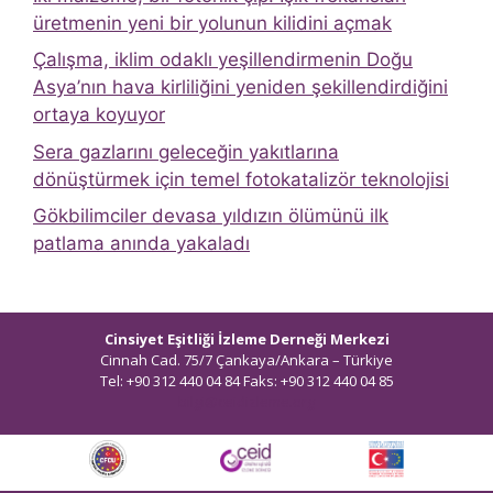
üretmenin yeni bir yolunun kilidini açmak
Çalışma, iklim odaklı yeşillendirmenin Doğu
Asya’nın hava kirliliğini yeniden şekillendirdiğini
ortaya koyuyor
Sera gazlarını geleceğin yakıtlarına
dönüştürmek için temel fotokatalizör teknolojisi
Gökbilimciler devasa yıldızın ölümünü ilk
patlama anında yakaladı
Cinsiyet Eşitliği İzleme Derneği Merkezi
Cinnah Cad. 75/7 Çankaya/Ankara – Türkiye
Tel: +90 312 440 04 84 Faks: +90 312 440 04 85
bilgi@ceidizleme.org