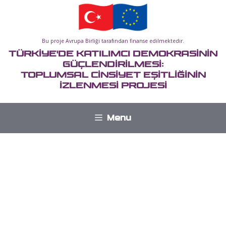
İçeriğe
atla
Bu proje Avrupa Birliği tarafından finanse edilmektedir.
TÜRKİYE'DE KATILIMCI DEMOKRASİNİN
GÜÇLENDİRİLMESİ:
TOPLUMSAL CİNSİYET EŞİTLİĞİNİN
İZLENMESİ PROJESİ
Menu