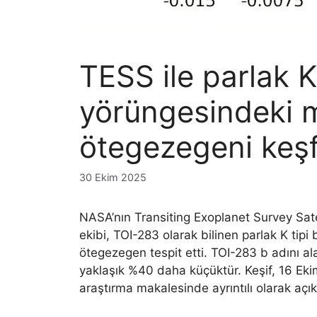
TESS ile parlak K 
yörüngesindeki 
ötegezegeni keşf
30 Ekim 2025
NASA’nın Transiting Exoplanet Survey Satell
ekibi, TOI-283 olarak bilinen parlak K tipi
ötegezegen tespit etti. TOI-283 b adını a
yaklaşık %40 daha küçüktür. Keşif, 16 Ek
araştırma makalesinde ayrıntılı olarak açı