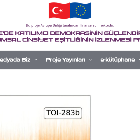
Bu proje Avrupa Birliği tarafından finanse edilmektedir.
E'DE KATILIMCI DEMOKRASİNİN GÜÇLENDİR
MSAL CİNSİYET EŞİTLİĞİNİN İZLENMESİ P
edyada Biz
Proje Yayınları
e-kütüphane