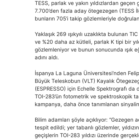
TESS, parlak ve yakın yıldızlardan geçen 
7.700’den fazla aday ötegezegen (TESS İlg
bunların 705’i takip gözlemleriyle doğrulan
Yaklaşık 269 ışıkyılı uzaklıkta bulunan 
ve %20 daha az kütleli, parlak K tipi bir yı
gözlemleniyor ve bunun sonucunda ışık eğri
adını aldı.
İspanya La Laguna Üniversitesi’nden Felipe
Büyük Teleskobun (VLT) Kayalık Ötegezeg
(ESPRESSO) için Echelle Spektrografı da da
TOI-283’ün fotometrik ve spektroskopik ta
kampanya, daha önce tanımlanan sinyalin
Bilim adamları şöyle açıklıyor: “Gezegen 
tespit edildi; yer tabanlı gözlemler, yıldızı
geçişlerin TOI-283 yıldızı üzerinde gerçek