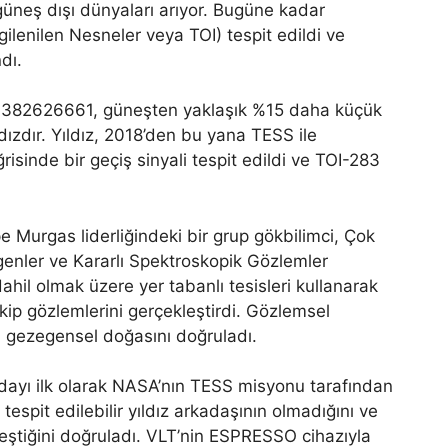
güneş dışı dünyaları arıyor. Bugüne kadar
ilenilen Nesneler veya TOI) tespit edildi ve
dı.
TIC 382626661, güneşten yaklaşık %15 daha küçük
ldızdır. Yıldız, 2018’den bu yana TESS ile
sinde bir geçiş sinyali tespit edildi ve TOI-283
 Murgas liderliğindeki bir grup gökbilimci, Çok
enler ve Kararlı Spektroskopik Gözlemler
hil olmak üzere yer tabanlı tesisleri kullanarak
kip gözlemlerini gerçekleştirdi. Gözlemsel
 gezegensel doğasını doğruladı.
adayı ilk olarak NASA’nın TESS misyonu tarafından
n tespit edilebilir yıldız arkadaşının olmadığını ve
leştiğini doğruladı. VLT’nin ESPRESSO cihazıyla