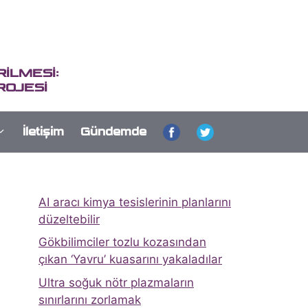
İLMESİ:
ROJESİ
İletişim
Gündemde
AI aracı kimya tesislerinin planlarını
düzeltebilir
Gökbilimciler tozlu kozasından
çıkan ‘Yavru’ kuasarını yakaladılar
Ultra soğuk nötr plazmaların
sınırlarını zorlamak