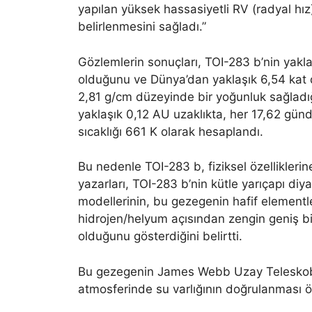
yapılan yüksek hassasiyetli RV (radyal hız
belirlenmesini sağladı.”
Gözlemlerin sonuçları, TOI-283 b’nin yakl
olduğunu ve Dünya’dan yaklaşık 6,54 kat
2,81 g/cm düzeyinde bir yoğunluk sağladı
yaklaşık 0,12 AU uzaklıkta, her 17,62 gü
sıcaklığı 661 K olarak hesaplandı.
Bu nedenle TOI-283 b, fiziksel özelliklerin
yazarları, TOI-283 b’nin kütle yarıçapı d
modellerinin, bu gezegenin hafif elementl
hidrojen/helyum açısından zengin geniş bir
olduğunu gösterdiğini belirtti.
Bu gezegenin James Webb Uzay Teleskobu
atmosferinde su varlığının doğrulanması ön