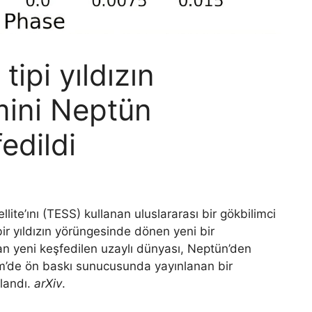
tipi yıldızın
mini Neptün
edildi
ite’ını (TESS) kullanan uluslararası bir gökbilimci
 bir yıldızın yörüngesinde dönen yeni bir
lan yeni keşfedilen uzaylı dünyası, Neptün’den
im’de ön baskı sunucusunda yayınlanan bir
klandı.
arXiv
.