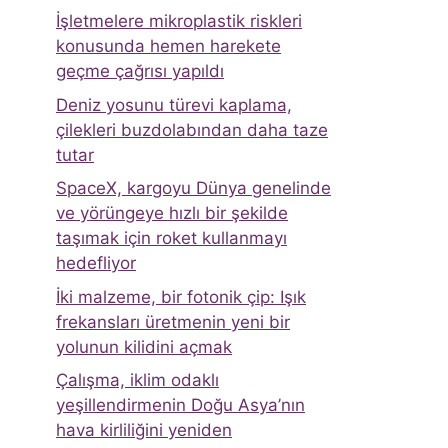
İşletmelere mikroplastik riskleri
konusunda hemen harekete
geçme çağrısı yapıldı
Deniz yosunu türevi kaplama,
çilekleri buzdolabından daha taze
tutar
SpaceX, kargoyu Dünya genelinde
ve yörüngeye hızlı bir şekilde
taşımak için roket kullanmayı
hedefliyor
İki malzeme, bir fotonik çip: Işık
frekansları üretmenin yeni bir
yolunun kilidini açmak
Çalışma, iklim odaklı
yeşillendirmenin Doğu Asya’nın
hava kirliliğini yeniden