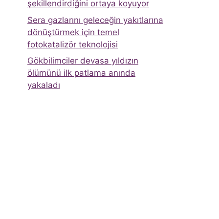
şekillendirdiğini ortaya koyuyor
Sera gazlarını geleceğin yakıtlarına
dönüştürmek için temel
fotokatalizör teknolojisi
Gökbilimciler devasa yıldızın
ölümünü ilk patlama anında
yakaladı