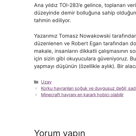
Ana yıldız TOI-283’e gelince, toplanan ver
düzeyinde demir bolluğuna sahip olduğunu g
tahmin ediliyor.
Yazarımız Tomasz Nowakowski tarafından s
düzenlenen ve Robert Egan tarafından doğr
makale, insanların dikkatli çalışmasının s
için sizin gibi okuyuculara güveniyoruz. B
yapmayı düşünün (özellikle aylık). Bir ala
Kategoriler
Uzay
Korku hayranları soğuk ve duygusuz değil; sade
Minecraft hayranı en kararlı hobici olabilir
Yorum yapın