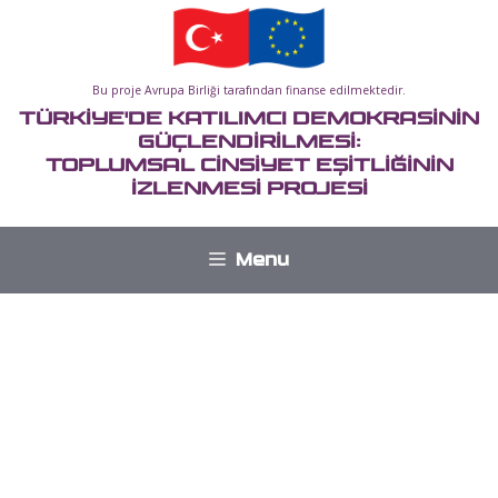
İçeriğe
atla
Bu proje Avrupa Birliği tarafından finanse edilmektedir.
TÜRKİYE'DE KATILIMCI DEMOKRASİNİN
GÜÇLENDİRİLMESİ:
TOPLUMSAL CİNSİYET EŞİTLİĞİNİN
İZLENMESİ PROJESİ
Menu