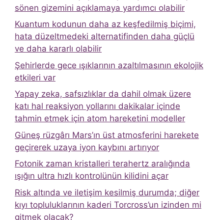
sönen gizemini açıklamaya yardımcı olabilir
Kuantum kodunun daha az keşfedilmiş biçimi,
hata düzeltmedeki alternatifinden daha güçlü
ve daha kararlı olabilir
Şehirlerde gece ışıklarının azaltılmasının ekolojik
etkileri var
Yapay zeka, safsızlıklar da dahil olmak üzere
katı hal reaksiyon yollarını dakikalar içinde
tahmin etmek için atom hareketini modeller
Güneş rüzgârı Mars’ın üst atmosferini harekete
geçirerek uzaya iyon kaybını artırıyor
Fotonik zaman kristalleri terahertz aralığında
ışığın ultra hızlı kontrolünün kilidini açar
Risk altında ve iletişim kesilmiş durumda; diğer
kıyı topluluklarının kaderi Torcross’un izinden mi
gitmek olacak?