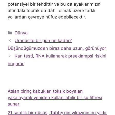
potansiyel bir tehdittir ve bu da ayaklarımızın
altındaki toprak da dahil olmak üzere farklı
yollardan çevreye nüfuz edebilecektir.
Kategoriler
Dünya
Uranüs’te bir gün ne kadar?
Düşündüğümüzden biraz daha uzun, görünüyor
Kan testi, RNA kullanarak preeklampsi riskini
öngörür
Atılan pirinç kabukları toksik boyaları
yakalayarak yeniden kullanılabilir bir su filtresi
sunar
21 saatlik bir düşüş, Tabby’nin yıldızının on yıldır