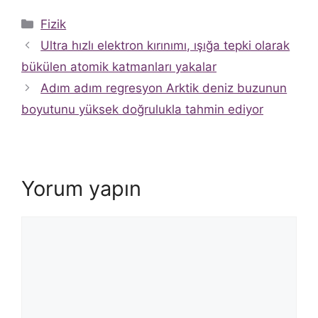
Kategoriler
Fizik
Ultra hızlı elektron kırınımı, ışığa tepki olarak
bükülen atomik katmanları yakalar
Adım adım regresyon Arktik deniz buzunun
boyutunu yüksek doğrulukla tahmin ediyor
Yorum yapın
Yorum