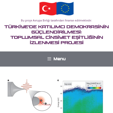
İçeriğe
atla
Bu proje Avrupa Birliği tarafından finanse edilmektedir.
TÜRKİYE'DE KATILIMCI DEMOKRASİNİN
GÜÇLENDİRİLMESİ:
TOPLUMSAL CİNSİYET EŞİTLİĞİNİN
İZLENMESİ PROJESİ
Menu