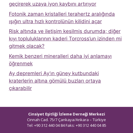
geçirerek uzaya iyon kaybını artırıyor
Fotonik zaman kristalleri terahertz aralığında
ışığın ultra hızlı kontrolünün kilidini açar
Risk altında ve iletişim kesilmiş durumda; diğer
kıyı topluluklarının kaderi Torcross’un izinden mi
gitmek olacak?
Kemik benzeri mineralleri daha iyi anlamayı
öğrenmek
Ay depremleri Ay’ın güney kutbundaki
kraterlerin altına gömülü buzları ortaya
çıkarabilir
Cinsiyet Eşitliği İzleme Derneği Merkezi
Cinnah Cad. 75/7 Çankaya/Ankara – Türkiye
Tel: +90 312 440 04 84 Faks: +90 312 440 04 85
bilgi@ceidizleme.org