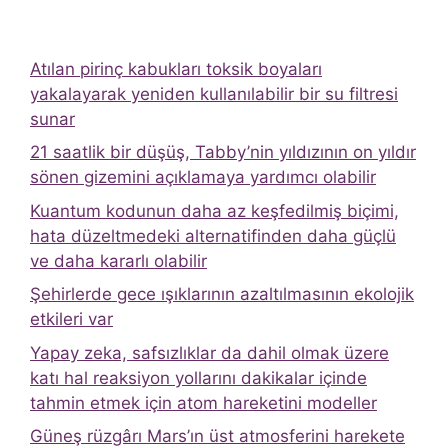
Atılan pirinç kabukları toksik boyaları
yakalayarak yeniden kullanılabilir bir su filtresi
sunar
21 saatlik bir düşüş, Tabby’nin yıldızının on yıldır
sönen gizemini açıklamaya yardımcı olabilir
Kuantum kodunun daha az keşfedilmiş biçimi,
hata düzeltmedeki alternatifinden daha güçlü
ve daha kararlı olabilir
Şehirlerde gece ışıklarının azaltılmasının ekolojik
etkileri var
Yapay zeka, safsızlıklar da dahil olmak üzere
katı hal reaksiyon yollarını dakikalar içinde
tahmin etmek için atom hareketini modeller
Güneş rüzgârı Mars’ın üst atmosferini harekete