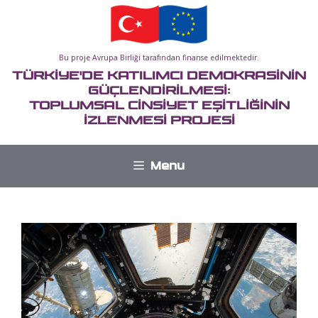
İçeriğe
atla
Bu proje Avrupa Birliği tarafından finanse edilmektedir.
TÜRKİYE'DE KATILIMCI DEMOKRASİNİN
GÜÇLENDİRİLMESİ:
TOPLUMSAL CİNSİYET EŞİTLİĞİNİN
İZLENMESİ PROJESİ
Menu