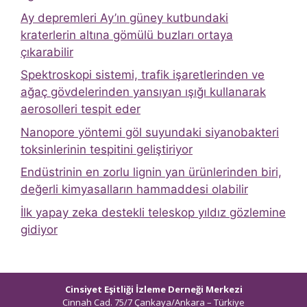
Ay depremleri Ay’ın güney kutbundaki
kraterlerin altına gömülü buzları ortaya
çıkarabilir
Spektroskopi sistemi, trafik işaretlerinden ve
ağaç gövdelerinden yansıyan ışığı kullanarak
aerosolleri tespit eder
Nanopore yöntemi göl suyundaki siyanobakteri
toksinlerinin tespitini geliştiriyor
Endüstrinin en zorlu lignin yan ürünlerinden biri,
değerli kimyasalların hammaddesi olabilir
İlk yapay zeka destekli teleskop yıldız gözlemine
gidiyor
Cinsiyet Eşitliği İzleme Derneği Merkezi
Cinnah Cad. 75/7 Çankaya/Ankara – Türkiye