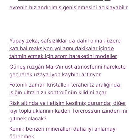
evrenin hızlandırılmış genişlemesini açıklayabilir
Yapay zeka, safsızlıklar da dahil olmak üzere
katı hal reaksiyon yollarını dakikalar içinde
tahmin etmek için atom hareketini modeller
Güneş rüzgârı Mars’ın üst atmosferini harekete
geçirerek uzaya iyon kaybını artırıyor
Fotonik zaman kristalleri terahertz aralığında
ışığın ultra hızlı kontrolünün kilidini açar
Risk altında ve iletişim kesilmiş durumda; diğer
kıyı topluluklarının kaderi Torcross’un izinden mi
gitmek olacak?
Kemik benzeri mineralleri daha iyi anlamayı
öğrenmek