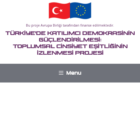
İçeriğe
atla
Bu proje Avrupa Birliği tarafından finanse edilmektedir.
TÜRKİYE'DE KATILIMCI DEMOKRASİNİN
GÜÇLENDİRİLMESİ:
TOPLUMSAL CİNSİYET EŞİTLİĞİNİN
İZLENMESİ PROJESİ
Menu