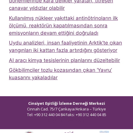
dönemlerinde kara delikler yaratan, titreşen
canavar yıldızlar olabilir
Kullanılmış nükleer yakıttaki antinötrinoların ilk
ölçümü, reaktörün kapatılmasından sonra
emisyonların devam ettiğini doğruladı
Uydu analizleri, insan faaliyetinin Arktik’te çıkan
yangınları iki kattan fazla artırdığını gösteriyor
AI aracı kimya tesislerinin planlarını düzeltebilir
Gökbilimciler tozlu kozasından çıkan ‘Yavru’
kuasarını yakaladılar
Cinsiyet Eşitliği İzleme Derneği Merkezi
Cinnah Cad. 75/7 Çankaya/Ankara – Türkiye
Tel: +90 312 440 04 84 Faks: +90 312 440 04 85
bilgi@ceidizleme.org