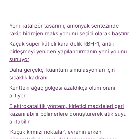
Yeni katalizör tasarımı, amonyak sentezinde
rakip hidrojen reaksiyonunu seçici olarak bastırır
Kaçak süper kütleli kara delik RBH-1, antik
birleşmeyi yeniden yapılandırmanın yeni yolunu
sunuyor
Daha gerçekçi kuantum simülasyonları için
sıcaklık kadranı
Kentteki ağaç gölgesi azaldıkça ölüm oranı
artıyor
Elektrokatalitik yöntem, kirletici maddeleri geri
kazanılabilir polimerlere dönüştürerek atık suyu
arıtabilir
‘Küçük kırmızı noktalar’, evrenin erken