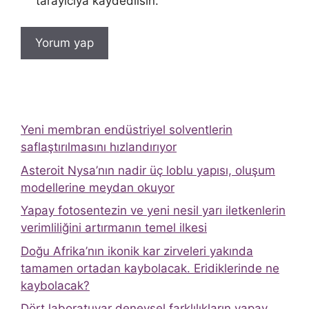
tarayıcıya kaydedilsin.
Yeni membran endüstriyel solventlerin
saflaştırılmasını hızlandırıyor
Asteroit Nysa’nın nadir üç loblu yapısı, oluşum
modellerine meydan okuyor
Yapay fotosentezin ve yeni nesil yarı iletkenlerin
verimliliğini artırmanın temel ilkesi
Doğu Afrika’nın ikonik kar zirveleri yakında
tamamen ortadan kaybolacak. Eridiklerinde ne
kaybolacak?
Dört laboratuvar deneysel farklılıkların yapay