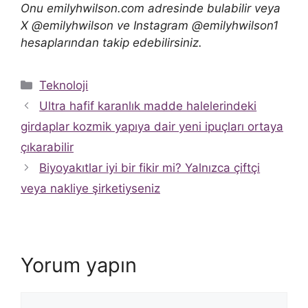
Onu emilyhwilson.com adresinde bulabilir veya
X @emilyhwilson ve Instagram @emilyhwilson1
hesaplarından takip edebilirsiniz.
Kategoriler
Teknoloji
Ultra hafif karanlık madde halelerindeki
girdaplar kozmik yapıya dair yeni ipuçları ortaya
çıkarabilir
Biyoyakıtlar iyi bir fikir mi? Yalnızca çiftçi
veya nakliye şirketiyseniz
Yorum yapın
Yorum