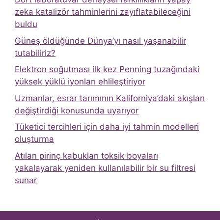
zeka katalizör tahminlerini zayıflatabileceğini
buldu
Güneş öldüğünde Dünya’yı nasıl yaşanabilir
tutabiliriz?
Elektron soğutması ilk kez Penning tuzağındaki
yüksek yüklü iyonları ehlileştiriyor
Uzmanlar, esrar tarımının Kaliforniya’daki akışları
değiştirdiği konusunda uyarıyor
Tüketici tercihleri ​​için daha iyi tahmin modelleri
oluşturma
Atılan pirinç kabukları toksik boyaları
yakalayarak yeniden kullanılabilir bir su filtresi
sunar