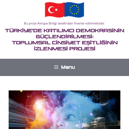
İçeriğe
atla
Bu proje Avrupa Birliği tarafından finanse edilmektedir.
TÜRKİYE'DE KATILIMCI DEMOKRASİNİN
GÜÇLENDİRİLMESİ:
TOPLUMSAL CİNSİYET EŞİTLİĞİNİN
İZLENMESİ PROJESİ
Menu