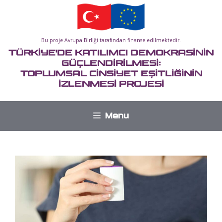
İçeriğe
atla
Bu proje Avrupa Birliği tarafından finanse edilmektedir.
TÜRKİYE'DE KATILIMCI DEMOKRASİNİN
GÜÇLENDİRİLMESİ:
TOPLUMSAL CİNSİYET EŞİTLİĞİNİN
İZLENMESİ PROJESİ
Menu