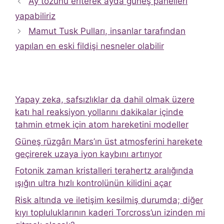
Ay tozunu eriterek ayda güneş panelleri
yapabiliriz
Mamut Tusk Pulları, insanlar tarafından
yapılan en eski fildişi nesneler olabilir
Yapay zeka, safsızlıklar da dahil olmak üzere
katı hal reaksiyon yollarını dakikalar içinde
tahmin etmek için atom hareketini modeller
Güneş rüzgârı Mars’ın üst atmosferini harekete
geçirerek uzaya iyon kaybını artırıyor
Fotonik zaman kristalleri terahertz aralığında
ışığın ultra hızlı kontrolünün kilidini açar
Risk altında ve iletişim kesilmiş durumda; diğer
kıyı topluluklarının kaderi Torcross’un izinden mi