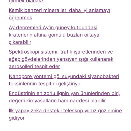
gitmek olacak?
Kemik benzeri mineralleri daha iyi anlamayı
öğrenmek
Ay depremleri Ay’ın güney kutbundaki
kraterlerin altına gömülü buzları ortaya
çıkarabilir
Spektroskopi sistemi, trafik işaretlerinden ve
ağaç gövdelerinden yansıyan ışığı kullanarak
aerosolleri tespit eder
Nanopore yöntemi göl suyundaki siyanobakteri
toksinlerinin tespitini geliştiriyor
Endüstrinin en zorlu lignin yan ürünlerinden biri,
değerli kimyasalların hammaddesi olabilir
İlk yapay zeka destekli teleskop yıldız gözlemine
gidiyor