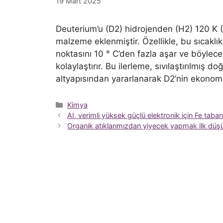
19 Mart 2025
Deuterium’u (D2) hidrojenden (H2) 120 K (-
malzeme eklenmiştir. Özellikle, bu sıcaklık
noktasını 10 ° C’den fazla aşar ve böylece
kolaylaştırır. Bu ilerleme, sıvılaştırılmış 
altyapısından yararlanarak D2’nin ekonomik
Kategoriler
Kimya
AI, verimli yüksek güçlü elektronik için Fe taba
Organik atıklarımızdan yiyecek yapmak ilk düşünc