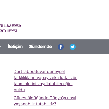
İLMESİ:
ROJESİ
İletişim
Gündemde
Dört laboratuvar deneysel
farklılıkların yapay zeka katalizör
tahminlerini zayıflatabileceğini
buldu
Güneş öldüğünde Dünya’yı nasıl
yaşanabilir tutabiliriz?