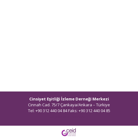
Cinsiyet Eşitliği İzleme Derneği Merkezi
Cinnah Cad. 75/7 Çankaya/Ankara – Türkiye
Tel: +90 312 440 04 84 Faks: +90 312 440 04 85
bilgi@ceidizleme.org