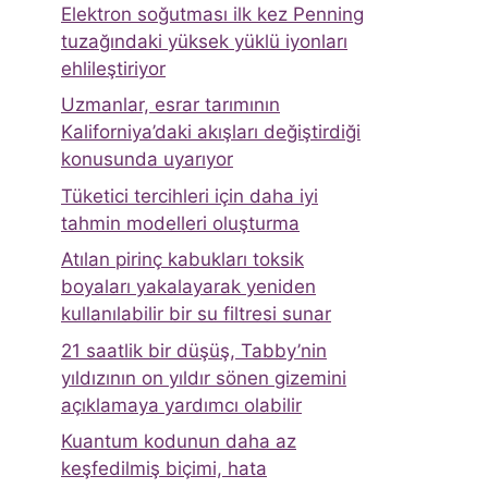
Elektron soğutması ilk kez Penning
tuzağındaki yüksek yüklü iyonları
ehlileştiriyor
Uzmanlar, esrar tarımının
Kaliforniya’daki akışları değiştirdiği
konusunda uyarıyor
Tüketici tercihleri ​​için daha iyi
tahmin modelleri oluşturma
Atılan pirinç kabukları toksik
boyaları yakalayarak yeniden
kullanılabilir bir su filtresi sunar
21 saatlik bir düşüş, Tabby’nin
yıldızının on yıldır sönen gizemini
açıklamaya yardımcı olabilir
Kuantum kodunun daha az
keşfedilmiş biçimi, hata