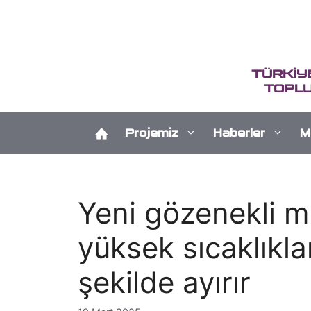
İçeriğe
atla
TÜRKİY
TOPLU
Projemiz
Haberler
M
Yeni gözenekli ma
yüksek sıcaklıkla
şekilde ayırır