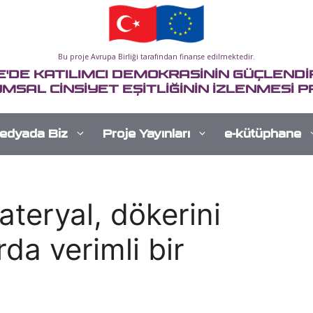
Bu proje Avrupa Birliği tarafından finanse edilmektedir.
E'DE KATILIMCI DEMOKRASİNİN GÜÇLENDİR
MSAL CİNSİYET EŞİTLİĞİNİN İZLENMESİ P
edyada Biz
Proje Yayınları
e-kütüphane
teryal, dökerini
rda verimli bir