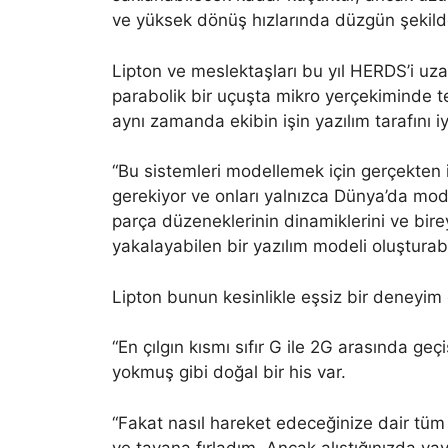
ve yüksek dönüş hızlarında düzgün şekilde
Lipton ve meslektaşları bu yıl HERDS’i uz
parabolik bir uçuşta mikro yerçekiminde te
aynı zamanda ekibin işin yazılım tarafını iy
“Bu sistemleri modellemek için gerçekten
gerekiyor ve onları yalnızca Dünya’da mod
parça düzeneklerinin dinamiklerini ve birey
yakalayabilen bir yazılım modeli oluşturab
Lipton bunun kesinlikle eşsiz bir deneyim 
“En çılgın kısmı sıfır G ile 2G arasında geç
yokmuş gibi doğal bir his var.
“Fakat nasıl hareket edeceğinize dair tüm a
ve tavana fırladım. Ancak alıştığınızda ya