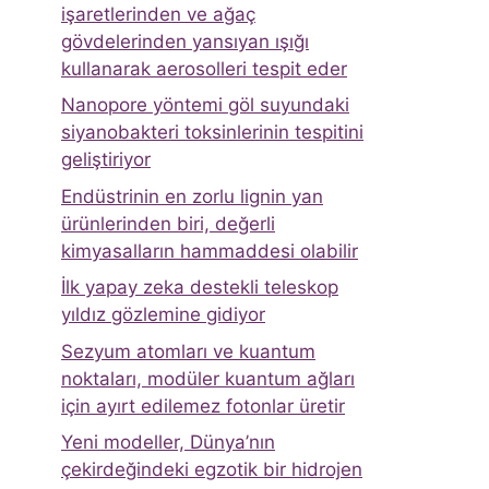
işaretlerinden ve ağaç
gövdelerinden yansıyan ışığı
kullanarak aerosolleri tespit eder
Nanopore yöntemi göl suyundaki
siyanobakteri toksinlerinin tespitini
geliştiriyor
Endüstrinin en zorlu lignin yan
ürünlerinden biri, değerli
kimyasalların hammaddesi olabilir
İlk yapay zeka destekli teleskop
yıldız gözlemine gidiyor
Sezyum atomları ve kuantum
noktaları, modüler kuantum ağları
için ayırt edilemez fotonlar üretir
Yeni modeller, Dünya’nın
çekirdeğindeki egzotik bir hidrojen