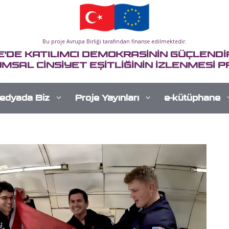
Bu proje Avrupa Birliği tarafından finanse edilmektedir.
E'DE KATILIMCI DEMOKRASİNİN GÜÇLENDİR
MSAL CİNSİYET EŞİTLİĞİNİN İZLENMESİ P
edyada Biz
Proje Yayınları
e-kütüphane