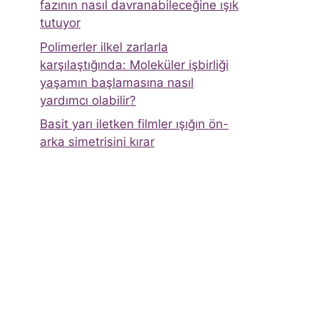
fazının nasıl davranabileceğine ışık
tutuyor
Polimerler ilkel zarlarla
karşılaştığında: Moleküler işbirliği
yaşamın başlamasına nasıl
yardımcı olabilir?
Basit yarı iletken filmler ışığın ön-
arka simetrisini kırar