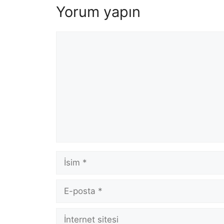
Yorum yapın
Yorum
İsim
E-
posta
İnternet