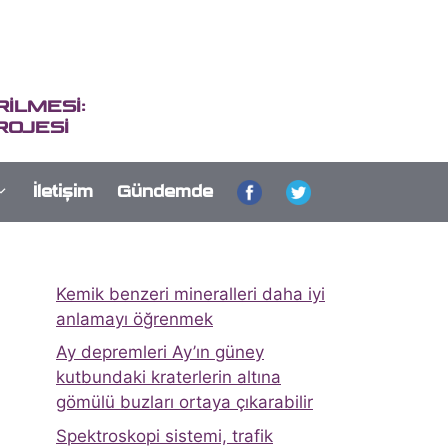
İLMESİ:
ROJESİ
İletişim
Gündemde
Kemik benzeri mineralleri daha iyi
anlamayı öğrenmek
Ay depremleri Ay’ın güney
kutbundaki kraterlerin altına
gömülü buzları ortaya çıkarabilir
Spektroskopi sistemi, trafik