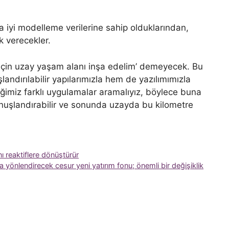
ha iyi modelleme verilerine sahip olduklarından,
k verecekler.
için uzay yaşam alanı inşa edelim’ demeyecek. Bu
şlandırılabilir yapılarımızla hem de yazılımımızla
miz farklı uygulamalar aramalıyız, böylece buna
onuşlandırabilir ve sonunda uzayda bu kilometre
ı reaktiflere dönüştürür
a yönlendirecek cesur yeni yatırım fonu; önemli bir değişiklik