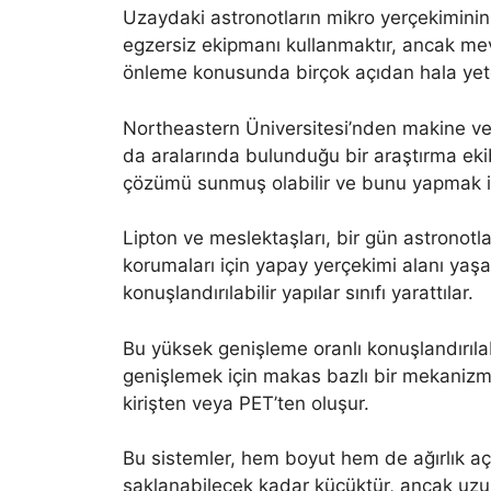
Uzaydaki astronotların mikro yerçekiminin
egzersiz ekipmanı kullanmaktır, ancak mev
önleme konusunda birçok açıdan hala yete
Northeastern Üniversitesi’nden makine ve 
da aralarında bulunduğu bir araştırma eki
çözümü sunmuş olabilir ve bunu yapmak iç
Lipton ve meslektaşları, bir gün astronotla
korumaları için yapay yerçekimi alanı yaşam
konuşlandırılabilir yapılar sınıfı yarattılar.
Bu yüksek genişleme oranlı konuşlandırıla
genişlemek için makas bazlı bir mekanizma 
kirişten veya PET’ten oluşur.
Bu sistemler, hem boyut hem de ağırlık aç
saklanabilecek kadar küçüktür, ancak uzun