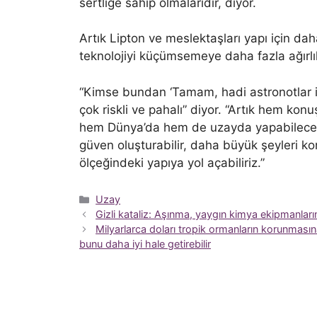
sertliğe sahip olmalarıdır, diyor.
Artık Lipton ve meslektaşları yapı için da
teknolojiyi küçümsemeye daha fazla ağırlı
“Kimse bundan ‘Tamam, hadi astronotlar 
çok riskli ve pahalı” diyor. “Artık hem konu
hem Dünya’da hem de uzayda yapabileceği
güven oluşturabilir, daha büyük şeyleri k
ölçeğindeki yapıya yol açabiliriz.”
Kategoriler
Uzay
Gizli kataliz: Aşınma, yaygın kimya ekipmanların
Milyarlarca doları tropik ormanların korunmasın
bunu daha iyi hale getirebilir