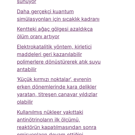
sunuyor
Daha gerçekçi kuantum
simülasyonları için sıcaklık kadranı
Kentteki ağaç gölgesi azaldıkça
ölüm oranı artıyor
Elektrokatalitik yöntem, kirletici
maddeleri geri kazanılabilir
polimerlere dönüştürerek atık suyu
arıtabilir
‘Küçük kırmızı noktalar’, evrenin
erken dönemlerinde kara delikler
yaratan, titreşen canavar yıldızlar
olabilir
Kullanılmış nükleer yakıttaki
antinötrinoların ilk ölçümü,
reaktörün kapatılmasından sonra
emisyonların devam ettiğini