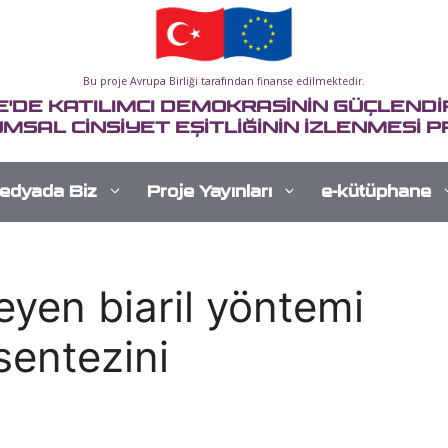
Bu proje Avrupa Birliği tarafından finanse edilmektedir.
E'DE KATILIMCI DEMOKRASİNİN GÜÇLENDİR
MSAL CİNSİYET EŞİTLİĞİNİN İZLENMESİ P
edyada Biz
Proje Yayınları
e-kütüphane
eyen biaril yöntemi
sentezini