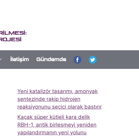
İLMESİ:
ROJESİ
İletişim
Gündemde
Yeni katalizör tasarımı, amonyak
sentezinde rakip hidrojen
reaksiyonunu seçici olarak bastırır
Kaçak süper kütleli kara delik
RBH-1, antik birleşmeyi yeniden
yapılandırmanın yeni yolunu