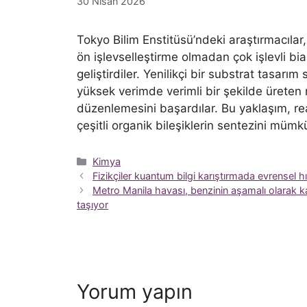
30 Nisan 2026
Tokyo Bilim Enstitüsü’ndeki araştırmacılar,
ön işlevselleştirme olmadan çok işlevli biar
geliştirdiler. Yenilikçi bir substrat tasarım s
yüksek verimde verimli bir şekilde üreten 
düzenlemesini başardılar. Bu yaklaşım, re
çeşitli organik bileşiklerin sentezini mümk
Kategoriler
Kimya
Fizikçiler kuantum bilgi karıştırmada evrensel hı
Metro Manila havası, benzinin aşamalı olarak kal
taşıyor
Yorum yapın