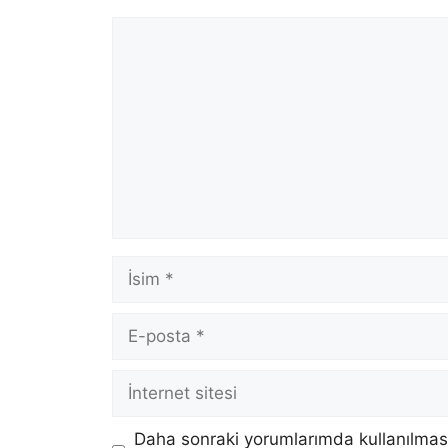
Yorum
İsim
E-
posta
İnternet
sitesi
Daha sonraki yorumlarımda kullanılması