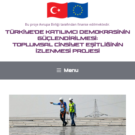
İçeriğe
atla
Bu proje Avrupa Birliği tarafından finanse edilmektedir.
TÜRKİYE'DE KATILIMCI DEMOKRASİNİN
GÜÇLENDİRİLMESİ:
TOPLUMSAL CİNSİYET EŞİTLİĞİNİN
İZLENMESİ PROJESİ
Menu