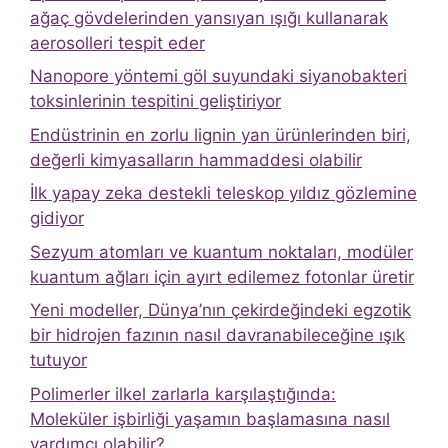
ağaç gövdelerinden yansıyan ışığı kullanarak
aerosolleri tespit eder
Nanopore yöntemi göl suyundaki siyanobakteri
toksinlerinin tespitini geliştiriyor
Endüstrinin en zorlu lignin yan ürünlerinden biri,
değerli kimyasalların hammaddesi olabilir
İlk yapay zeka destekli teleskop yıldız gözlemine
gidiyor
Sezyum atomları ve kuantum noktaları, modüler
kuantum ağları için ayırt edilemez fotonlar üretir
Yeni modeller, Dünya’nın çekirdeğindeki egzotik
bir hidrojen fazının nasıl davranabileceğine ışık
tutuyor
Polimerler ilkel zarlarla karşılaştığında:
Moleküler işbirliği yaşamın başlamasına nasıl
yardımcı olabilir?