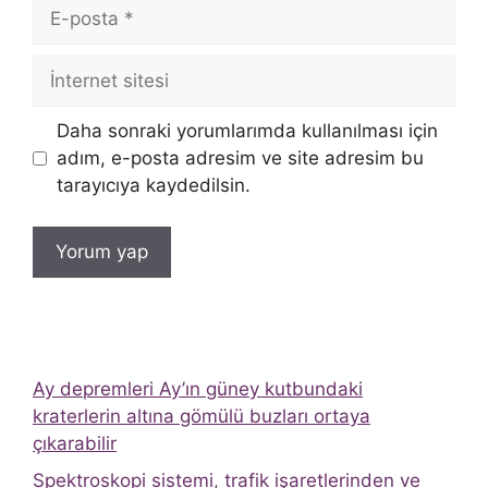
E-
posta
İnternet
sitesi
Daha sonraki yorumlarımda kullanılması için
adım, e-posta adresim ve site adresim bu
tarayıcıya kaydedilsin.
Ay depremleri Ay’ın güney kutbundaki
kraterlerin altına gömülü buzları ortaya
çıkarabilir
Spektroskopi sistemi, trafik işaretlerinden ve