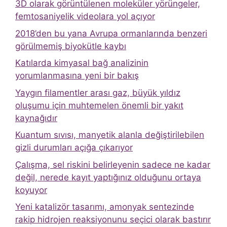
3D olarak görüntülenen moleküler yörüngeler,
femtosaniyelik videolara yol açıyor
2018’den bu yana Avrupa ormanlarında benzeri
görülmemiş biyokütle kaybı
Katılarda kimyasal bağ analizinin
yorumlanmasına yeni bir bakış
Yaygın filamentler arası gaz, büyük yıldız
oluşumu için muhtemelen önemli bir yakıt
kaynağıdır
Kuantum sıvısı, manyetik alanla değiştirilebilen
gizli durumları açığa çıkarıyor
Çalışma, sel riskini belirleyenin sadece ne kadar
değil, nerede kayıt yaptığınız olduğunu ortaya
koyuyor
Yeni katalizör tasarımı, amonyak sentezinde
rakip hidrojen reaksiyonunu seçici olarak bastırır