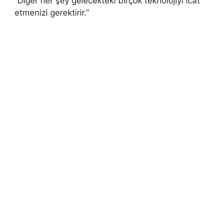
“Diğer her şey gelecekteki birçok teknolojiyi icat
etmenizi gerektirir.”