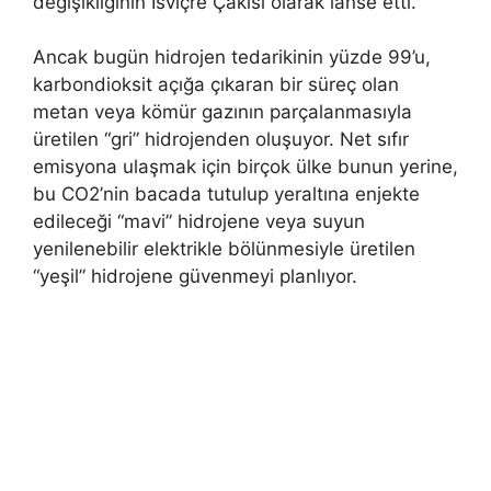
değişikliğinin İsviçre Çakısı olarak lanse etti.
Ancak bugün hidrojen tedarikinin yüzde 99’u,
karbondioksit açığa çıkaran bir süreç olan
metan veya kömür gazının parçalanmasıyla
üretilen “gri” hidrojenden oluşuyor. Net sıfır
emisyona ulaşmak için birçok ülke bunun yerine,
bu CO2’nin bacada tutulup yeraltına enjekte
edileceği “mavi” hidrojene veya suyun
yenilenebilir elektrikle bölünmesiyle üretilen
“yeşil” hidrojene güvenmeyi planlıyor.