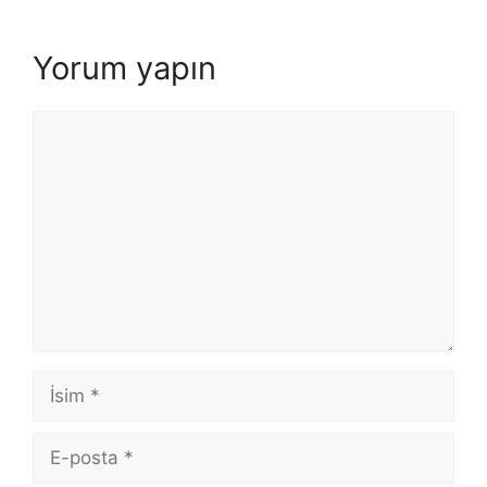
Yorum yapın
Yorum
İsim
E-
posta