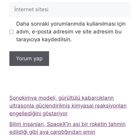
İnternet
sitesi
Daha sonraki yorumlarımda kullanılması için
adım, e-posta adresim ve site adresim bu
tarayıcıya kaydedilsin.
Sonokimya modeli, gürültülü kabarcıkların
ultrasonla güçlendirilmiş kimyasal reaksiyonları
engellediğini gösteriyor
Bilim insanları, SpaceX’in asi bir roketin tahmin
edildiği gibi aya çarptığından emin