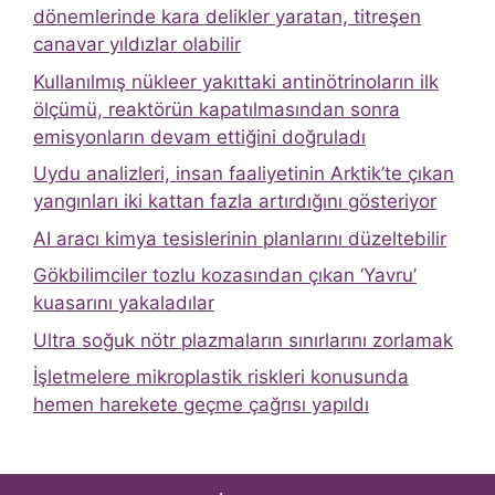
dönemlerinde kara delikler yaratan, titreşen
canavar yıldızlar olabilir
Kullanılmış nükleer yakıttaki antinötrinoların ilk
ölçümü, reaktörün kapatılmasından sonra
emisyonların devam ettiğini doğruladı
Uydu analizleri, insan faaliyetinin Arktik’te çıkan
yangınları iki kattan fazla artırdığını gösteriyor
AI aracı kimya tesislerinin planlarını düzeltebilir
Gökbilimciler tozlu kozasından çıkan ‘Yavru’
kuasarını yakaladılar
Ultra soğuk nötr plazmaların sınırlarını zorlamak
İşletmelere mikroplastik riskleri konusunda
hemen harekete geçme çağrısı yapıldı