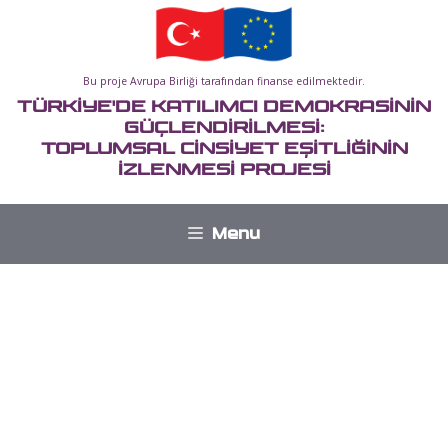
İçeriğe
atla
Bu proje Avrupa Birliği tarafından finanse edilmektedir.
TÜRKİYE'DE KATILIMCI DEMOKRASİNİN
GÜÇLENDİRİLMESİ:
TOPLUMSAL CİNSİYET EŞİTLİĞİNİN
İZLENMESİ PROJESİ
Menu