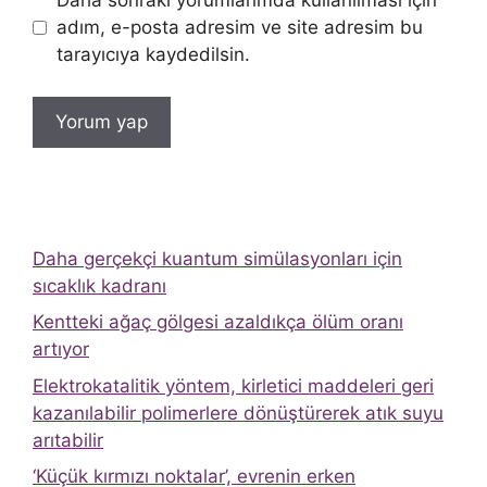
Daha sonraki yorumlarımda kullanılması için
adım, e-posta adresim ve site adresim bu
tarayıcıya kaydedilsin.
Daha gerçekçi kuantum simülasyonları için
sıcaklık kadranı
Kentteki ağaç gölgesi azaldıkça ölüm oranı
artıyor
Elektrokatalitik yöntem, kirletici maddeleri geri
kazanılabilir polimerlere dönüştürerek atık suyu
arıtabilir
‘Küçük kırmızı noktalar’, evrenin erken