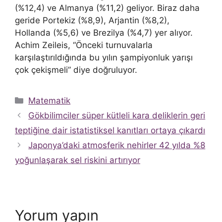
(%12,4) ve Almanya (%11,2) geliyor. Biraz daha
geride Portekiz (%8,9), Arjantin (%8,2),
Hollanda (%5,6) ve Brezilya (%4,7) yer alıyor.
Achim Zeileis, “Önceki turnuvalarla
karşılaştırıldığında bu yılın şampiyonluk yarışı
çok çekişmeli” diye doğruluyor.
Kategoriler
Matematik
Gökbilimciler süper kütleli kara deliklerin geri
teptiğine dair istatistiksel kanıtları ortaya çıkardı
Japonya’daki atmosferik nehirler 42 yılda %8
yoğunlaşarak sel riskini artırıyor
Yorum yapın