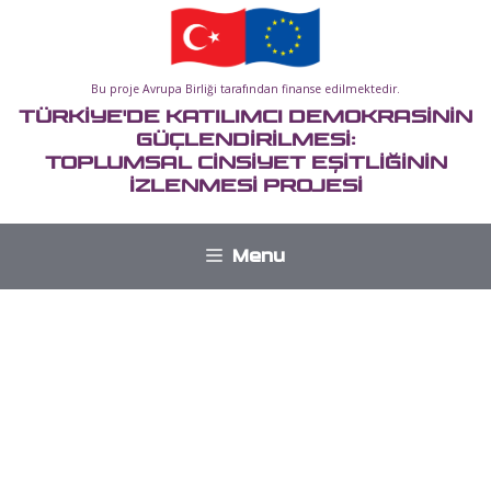
İçeriğe
atla
Bu proje Avrupa Birliği tarafından finanse edilmektedir.
TÜRKİYE'DE KATILIMCI DEMOKRASİNİN
GÜÇLENDİRİLMESİ:
TOPLUMSAL CİNSİYET EŞİTLİĞİNİN
İZLENMESİ PROJESİ
Menu