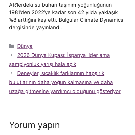
AR’lerdeki su buharı taşınım yoğunluğunun
1981’den 2022’ye kadar son 42 yılda yaklaşık
%8 arttığını keşfetti. Bulgular Climate Dynamics
dergisinde yayınlandı.
Kategoriler
Dünya
2026 Dünya Kupası: İspanya lider ama
şampiyonluk yarışı hala açık
Deneyler, sıcaklık farklarının hapşırık
bulutlarının daha yoğun kalmasına ve daha
uzağa gitmesine yardımcı olduğunu gösteriyor
Yorum yapın