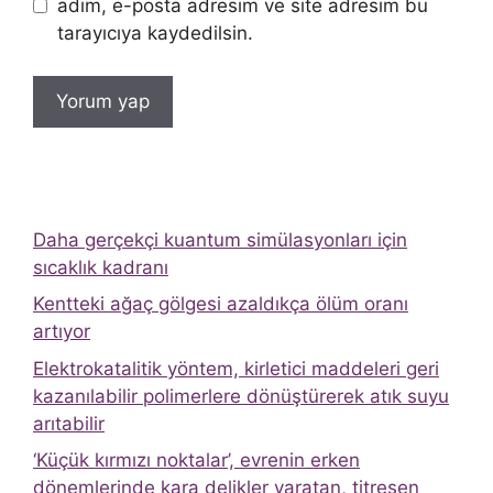
adım, e-posta adresim ve site adresim bu
tarayıcıya kaydedilsin.
Daha gerçekçi kuantum simülasyonları için
sıcaklık kadranı
Kentteki ağaç gölgesi azaldıkça ölüm oranı
artıyor
Elektrokatalitik yöntem, kirletici maddeleri geri
kazanılabilir polimerlere dönüştürerek atık suyu
arıtabilir
‘Küçük kırmızı noktalar’, evrenin erken
dönemlerinde kara delikler yaratan, titreşen