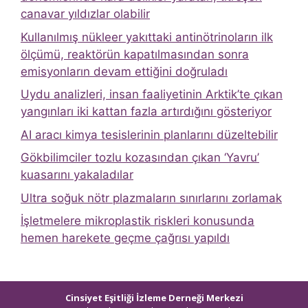
canavar yıldızlar olabilir
Kullanılmış nükleer yakıttaki antinötrinoların ilk
ölçümü, reaktörün kapatılmasından sonra
emisyonların devam ettiğini doğruladı
Uydu analizleri, insan faaliyetinin Arktik’te çıkan
yangınları iki kattan fazla artırdığını gösteriyor
AI aracı kimya tesislerinin planlarını düzeltebilir
Gökbilimciler tozlu kozasından çıkan ‘Yavru’
kuasarını yakaladılar
Ultra soğuk nötr plazmaların sınırlarını zorlamak
İşletmelere mikroplastik riskleri konusunda
hemen harekete geçme çağrısı yapıldı
Cinsiyet Eşitliği İzleme Derneği Merkezi