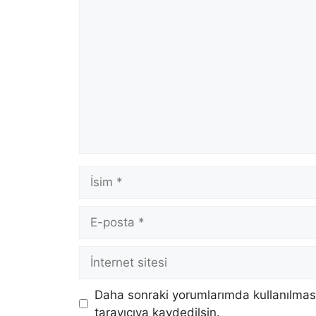
Yorum
İsim
E-
posta
İnternet
sitesi
Daha sonraki yorumlarımda kullanılması
tarayıcıya kaydedilsin.