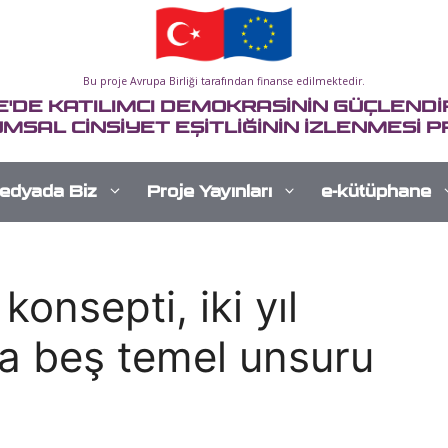
Bu proje Avrupa Birliği tarafından finanse edilmektedir.
E'DE KATILIMCI DEMOKRASİNİN GÜÇLENDİR
MSAL CİNSİYET EŞİTLİĞİNİN İZLENMESİ P
edyada Biz
Proje Yayınları
e-kütüphane
onsepti, iki yıl
a beş temel unsuru