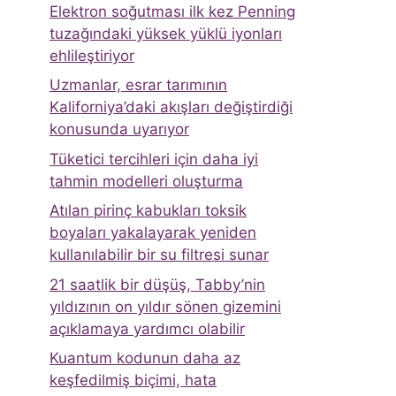
Elektron soğutması ilk kez Penning
tuzağındaki yüksek yüklü iyonları
ehlileştiriyor
Uzmanlar, esrar tarımının
Kaliforniya’daki akışları değiştirdiği
konusunda uyarıyor
Tüketici tercihleri ​​için daha iyi
tahmin modelleri oluşturma
Atılan pirinç kabukları toksik
boyaları yakalayarak yeniden
kullanılabilir bir su filtresi sunar
21 saatlik bir düşüş, Tabby’nin
yıldızının on yıldır sönen gizemini
açıklamaya yardımcı olabilir
Kuantum kodunun daha az
keşfedilmiş biçimi, hata