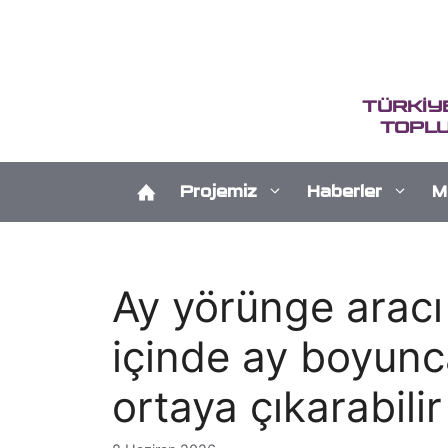
İçeriğe
atla
TÜRKİY
TOPLU
Projemiz
Haberler
M
Ay yörünge aracı k
içinde ay boyunc
ortaya çıkarabilir