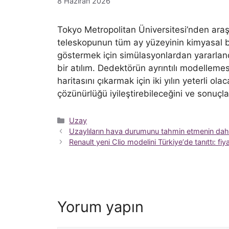
8 Haziran 2026
Tokyo Metropolitan Üniversitesi’nden araştı
teleskopunun tüm ay yüzeyinin kimyasal bil
göstermek için simülasyonlardan yararlandı
bir atılım. Dedektörün ayrıntılı modelleme
haritasını çıkarmak için iki yılın yeterli olac
çözünürlüğü iyileştirebileceğini ve sonuçlar
Kategoriler
Uzay
Uzaylıların hava durumunu tahmin etmenin daha 
Renault yeni Clio modelini Türkiyeʼde tanıttı: fiy
Yorum yapın