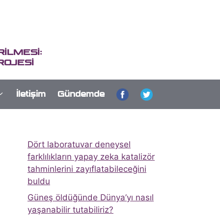
İLMESİ:
ROJESİ
İletişim
Gündemde
Dört laboratuvar deneysel
farklılıkların yapay zeka katalizör
tahminlerini zayıflatabileceğini
buldu
Güneş öldüğünde Dünya’yı nasıl
yaşanabilir tutabiliriz?