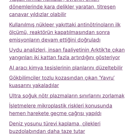
dönemlerinde kara delikler yaratan, titreşen
canavar yıldızlar olabilir
Kullanılmış nükleer yakıttaki antinötrinoların ilk
ölçümü, reaktörün kapatılmasından sonra
emisyonların devam ettiğini doğruladı
Uydu analizleri, insan faaliyetinin Arktik’te çıkan
yangınları iki kattan fazla artırdığını gösteriyor
AI aracı kimya tesislerinin planlarını düzeltebilir
Gökbilimciler tozlu kozasından çıkan ‘Yavru’
kuasarını yakaladılar
Ultra soğuk nötr plazmaların sınırlarını zorlamak
İşletmelere mikroplastik riskleri konusunda
hemen harekete geçme çağrısı yapıldı
Deniz yosunu türevi kaplama, çilekleri
buzdolabından daha taze tutar