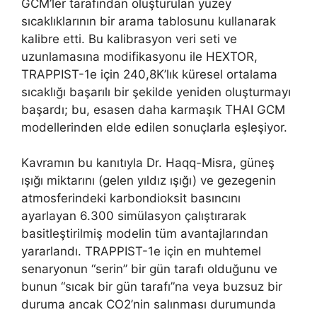
GCM’ler tarafından oluşturulan yüzey
sıcaklıklarının bir arama tablosunu kullanarak
kalibre etti. Bu kalibrasyon veri seti ve
uzunlamasına modifikasyonu ile HEXTOR,
TRAPPIST-1e için 240,8K’lık küresel ortalama
sıcaklığı başarılı bir şekilde yeniden oluşturmayı
başardı; bu, esasen daha karmaşık THAI GCM
modellerinden elde edilen sonuçlarla eşleşiyor.
Kavramın bu kanıtıyla Dr. Haqq-Misra, güneş
ışığı miktarını (gelen yıldız ışığı) ve gezegenin
atmosferindeki karbondioksit basıncını
ayarlayan 6.300 simülasyon çalıştırarak
basitleştirilmiş modelin tüm avantajlarından
yararlandı. TRAPPIST-1e için en muhtemel
senaryonun “serin” bir gün tarafı olduğunu ve
bunun “sıcak bir gün tarafı”na veya buzsuz bir
duruma ancak CO2’nin salınması durumunda