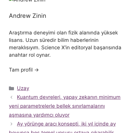
Andrew Zinin
Araştırma deneyimi olan fizik alanında yüksek
lisans. Uzun süredir bilim haberlerinin
meraklısıyım. Science X’in editoryal başarısında
anahtar rol oynar.
Tam profil →
Kategoriler
Uzay
Kuantum devreleri, yapay zekanın minimum
yeni parametrelerle bellek sınırlamalarını
aşmasına yardımcı oluyor
Ay yörünge aracı konsepti, iki yıl içinde ay
boyunca beş temel unsuru ortaya çıkarabilir