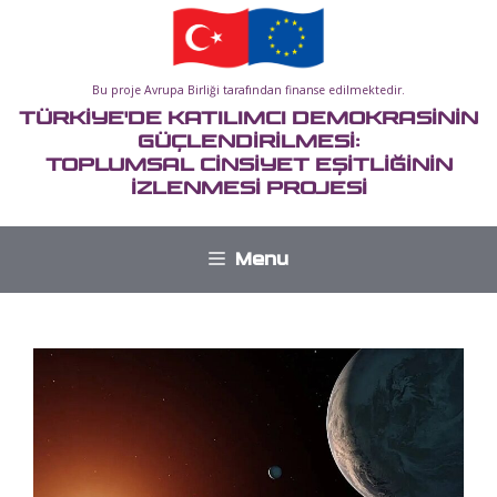
İçeriğe
atla
Bu proje Avrupa Birliği tarafından finanse edilmektedir.
TÜRKİYE'DE KATILIMCI DEMOKRASİNİN
GÜÇLENDİRİLMESİ:
TOPLUMSAL CİNSİYET EŞİTLİĞİNİN
İZLENMESİ PROJESİ
Menu