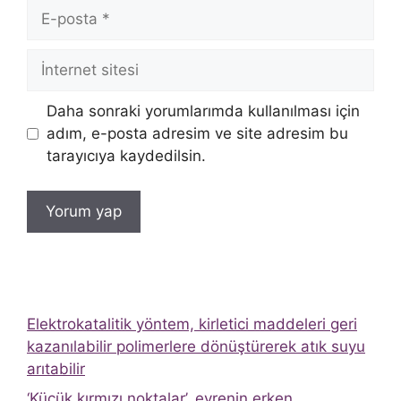
E-
posta
İnternet
sitesi
Daha sonraki yorumlarımda kullanılması için
adım, e-posta adresim ve site adresim bu
tarayıcıya kaydedilsin.
Elektrokatalitik yöntem, kirletici maddeleri geri
kazanılabilir polimerlere dönüştürerek atık suyu
arıtabilir
‘Küçük kırmızı noktalar’, evrenin erken