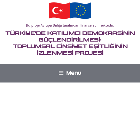
İçeriğe
atla
Bu proje Avrupa Birliği tarafından finanse edilmektedir.
TÜRKİYE'DE KATILIMCI DEMOKRASİNİN
GÜÇLENDİRİLMESİ:
TOPLUMSAL CİNSİYET EŞİTLİĞİNİN
İZLENMESİ PROJESİ
Menu