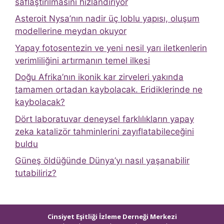
saflaştırılmasını hızlandırıyor
Asteroit Nysa’nın nadir üç loblu yapısı, oluşum
modellerine meydan okuyor
Yapay fotosentezin ve yeni nesil yarı iletkenlerin
verimliliğini artırmanın temel ilkesi
Doğu Afrika’nın ikonik kar zirveleri yakında
tamamen ortadan kaybolacak. Eridiklerinde ne
kaybolacak?
Dört laboratuvar deneysel farklılıkların yapay
zeka katalizör tahminlerini zayıflatabileceğini
buldu
Güneş öldüğünde Dünya’yı nasıl yaşanabilir
tutabiliriz?
Cinsiyet Eşitliği İzleme Derneği Merkezi