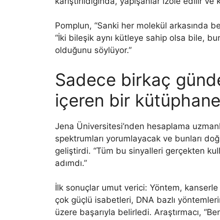
karıştırıldığında, yapışanlar izole edilir ve 
Pomplun, “Sanki her molekül arkasında benz
“İki bileşik aynı kütleye sahip olsa bile, b
olduğunu söylüyor.”
Sadece birkaç günde
içeren bir kütüphan
Jena Üniversitesi’nden hesaplama uzmanlar
spektrumları yorumlayacak ve bunları doğru
geliştirdi. “Tüm bu sinyalleri gerçekten k
adımdı.”
İlk sonuçlar umut verici: Yöntem, kanserle i
çok güçlü isabetleri, DNA bazlı yöntemle
üzere başarıyla belirledi. Araştırmacı, “Be