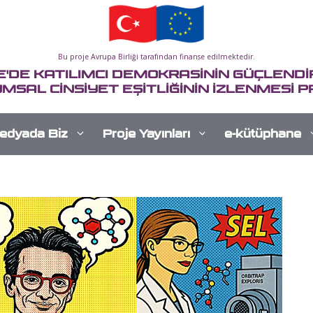
Bu proje Avrupa Birliği tarafından finanse edilmektedir.
E'DE KATILIMCI DEMOKRASİNİN GÜÇLENDİR
MSAL CİNSİYET EŞİTLİĞİNİN İZLENMESİ P
edyada Biz
Proje Yayınları
e-kütüphane