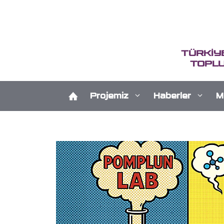
İçeriğe
atla
TÜRKİY
TOPLU
Projemiz
Haberler
M