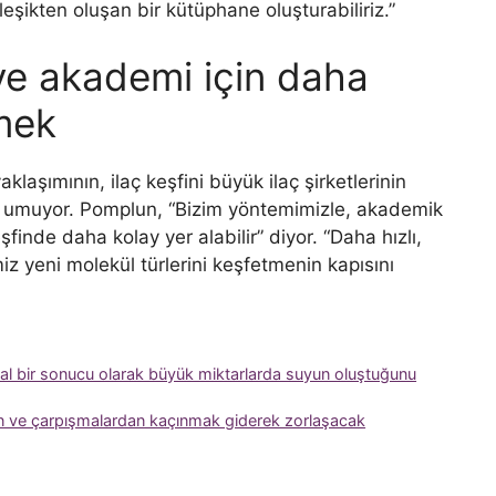
eşikten oluşan bir kütüphane oluşturabiliriz.”
r ve akademi için daha
rmek
klaşımının, ilaç keşfini büyük ilaç şirketlerinin
ini umuyor. Pomplun, “Bizim yöntemimizle, akademik
inde daha kolay yer alabilir” diyor. “Daha hızlı,
 yeni molekül türlerini keşfetmenin kapısını
l bir sonucu olarak büyük miktarlarda suyun oluştuğunu
an ve çarpışmalardan kaçınmak giderek zorlaşacak