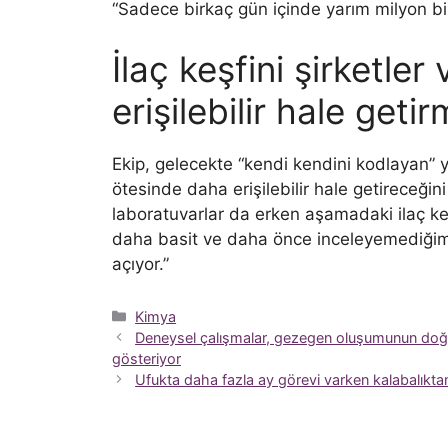
“Sadece birkaç gün içinde yarım milyon bil
İlaç keşfini şirketle
erişilebilir hale geti
Ekip, gelecekte “kendi kendini kodlayan” ya
ötesinde daha erişilebilir hale getireceğ
laboratuvarlar da erken aşamadaki ilaç keşf
daha basit ve daha önce inceleyemediğimiz
açıyor.”
Kategoriler
Kimya
Deneysel çalışmalar, gezegen oluşumunun doğa
gösteriyor
Ufukta daha fazla ay görevi varken kalabalıkt