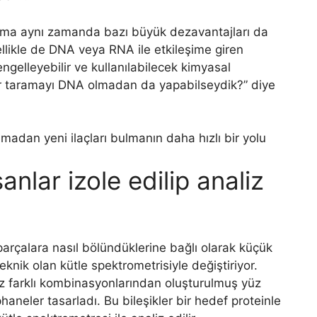
 “ama aynı zamanda bazı büyük dezavantajları da
zellikle de DNA veya RNA ile etkileşime giren
gelleyebilir ve kullanılabilecek kimyasal
ı tür taramayı DNA olmadan da yapabilseydik?” diye
anlar izole edilip analiz
 parçalara nasıl bölündüklerine bağlı olarak küçük
eknik olan kütle spektrometrisiyle değiştiriyor.
iraz farklı kombinasyonlarından oluşturulmuş yüz
haneler tasarladı. Bu bileşikler bir hedef proteinle