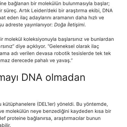
eine ​​bağlanan bir molekülün bulunmasıyla başlar;
bir süreç. Artık Leiden’deki bir araştırma ekibi, DNA
t eden ilaç adaylarını aramanın daha hızlı ve
 şu adreste yayınlanıyor:
Doğa İletişimi
.
bir molekül koleksiyonuyla başlarsınız ve bunlardan
sınız” diye açıklıyor. “Geleneksel olarak ilaç
arama adı verilen devasa robotik tesislerde tek tek
ılmaz derecede pahalı ve yavaş.”
ramayı DNA olmadan
u kütüphanelere (DEL’ler) yöneldi. Bu yöntemde,
ve molekülün neye benzediğini kaydeden kısa bir
ef proteine ​​bağlanırsa, araştırmacılar bunun
ilir.