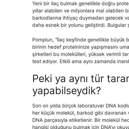
Yeni bir ilaç bulmak genellikle doğru prot
yıllar alabilen ve milyonlara mal olabilen 
barkodlarına ihtiyaç duymadan gelecek vaa
daha esnek bir yolunu geliştirdi. Bulgular
Pomplun, “İlaç keşfinde genellikle büyük 
birinin hedef proteininize yapışmasını umar
şirketleri bu molekülleri, yüksek verimli t
test ediyor. Etkili ama aynı zamanda inan
Peki ya aynı tür ta
yapabilseydik?
Son on yılda birçok laboratuvar DNA kodl
her küçük molekül, barkod gibi davranan 
DNA parçasıyla etiketlenir. Bir molekül hed
hangisi olduğunu bulmak için DNA’yı okuyab