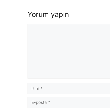
Yorum yapın
Yorum
İsim
E-
posta