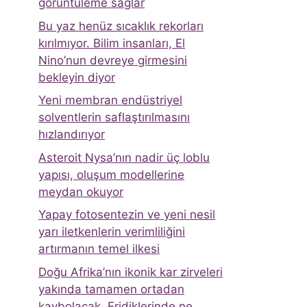
görüntüleme sağlar
Bu yaz henüz sıcaklık rekorları
kırılmıyor. Bilim insanları, El
Nino’nun devreye girmesini
bekleyin diyor
Yeni membran endüstriyel
solventlerin saflaştırılmasını
hızlandırıyor
Asteroit Nysa’nın nadir üç loblu
yapısı, oluşum modellerine
meydan okuyor
Yapay fotosentezin ve yeni nesil
yarı iletkenlerin verimliliğini
artırmanın temel ilkesi
Doğu Afrika’nın ikonik kar zirveleri
yakında tamamen ortadan
kaybolacak. Eridiklerinde ne